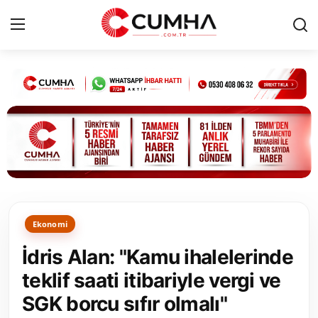
Kurumsal
Cumhurbaşkanlığı
Bakanlıklar
TBMM
Ekonomi
Siyasi Partiler
İdris Alan: "Kamu ihalelerinde
Yerel Yönetimler
teklif saati itibariyle vergi ve
SGK borcu sıfır olmalı"
Mülki İdare