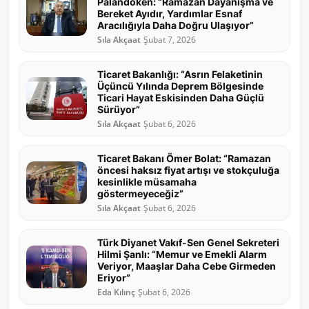
Palandöken: “Ramazan Dayanışma ve
Bereket Ayıdır, Yardımlar Esnaf
Aracılığıyla Daha Doğru Ulaşıyor”
Sıla Akçaat
Şubat 7, 2026
Ticaret Bakanlığı: “Asrın Felaketinin
Üçüncü Yılında Deprem Bölgesinde
Ticari Hayat Eskisinden Daha Güçlü
Sürüyor”
Sıla Akçaat
Şubat 6, 2026
Ticaret Bakanı Ömer Bolat: “Ramazan
öncesi haksız fiyat artışı ve stokçuluğa
kesinlikle müsamaha
göstermeyeceğiz”
Sıla Akçaat
Şubat 6, 2026
Türk Diyanet Vakıf-Sen Genel Sekreteri
Hilmi Şanlı: “Memur ve Emekli Alarm
Veriyor, Maaşlar Daha Cebe Girmeden
Eriyor”
Eda Kılınç
Şubat 6, 2026