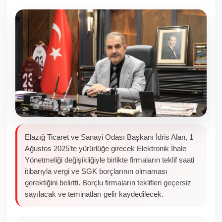
Toplum ve Yaşam
Sivil Toplum Kuruluşları
Kamu Kurumları ve Üst Kurullar
Resmi Reklamlar
Elazığ Ticaret ve Sanayi Odası Başkanı İdris Alan, 1
Ağustos 2025’te yürürlüğe girecek Elektronik İhale
Yönetmeliği değişikliğiyle birlikte firmaların teklif saati
itibarıyla vergi ve SGK borçlarının olmaması
gerektiğini belirtti. Borçlu firmaların teklifleri geçersiz
sayılacak ve teminatları gelir kaydedilecek.