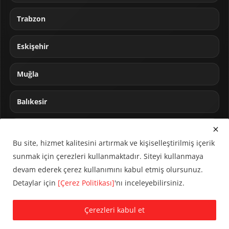
Trabzon
Eskişehir
Muğla
Balıkesir
Sakarya
Bu site, hizmet kalitesini artırmak ve kişiselleştirilmiş içerik
sunmak için çerezleri kullanmaktadır. Siteyi kullanmaya
devam ederek çerez kullanımını kabul etmiş olursunuz.
Detaylar için
[Çerez Politikası]
'nı inceleyebilirsiniz.
© 2024 CUMHA (Cumhur Haber Ajansı) Tüm hakları saklıdır.
Çerezleri kabul et
KVKK Aydınlatma Metni
Çerez Politikası