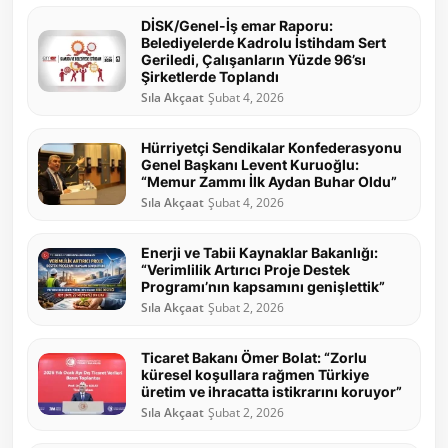
DİSK/Genel-İş emar Raporu:
Belediyelerde Kadrolu İstihdam Sert
Geriledi, Çalışanların Yüzde 96’sı
Şirketlerde Toplandı
Sıla Akçaat
Şubat 4, 2026
Hürriyetçi Sendikalar Konfederasyonu
Genel Başkanı Levent Kuruoğlu:
“Memur Zammı İlk Aydan Buhar Oldu”
Sıla Akçaat
Şubat 4, 2026
Enerji ve Tabii Kaynaklar Bakanlığı:
“Verimlilik Artırıcı Proje Destek
Programı’nın kapsamını genişlettik”
Sıla Akçaat
Şubat 2, 2026
Ticaret Bakanı Ömer Bolat: “Zorlu
küresel koşullara rağmen Türkiye
üretim ve ihracatta istikrarını koruyor”
Sıla Akçaat
Şubat 2, 2026