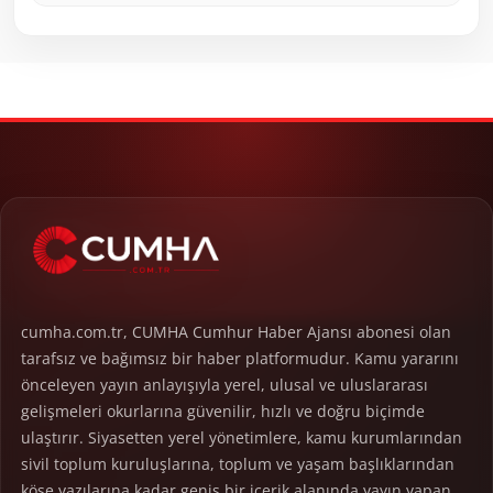
cumha.com.tr, CUMHA Cumhur Haber Ajansı abonesi olan
tarafsız ve bağımsız bir haber platformudur. Kamu yararını
önceleyen yayın anlayışıyla yerel, ulusal ve uluslararası
gelişmeleri okurlarına güvenilir, hızlı ve doğru biçimde
ulaştırır. Siyasetten yerel yönetimlere, kamu kurumlarından
sivil toplum kuruluşlarına, toplum ve yaşam başlıklarından
köşe yazılarına kadar geniş bir içerik alanında yayın yapan