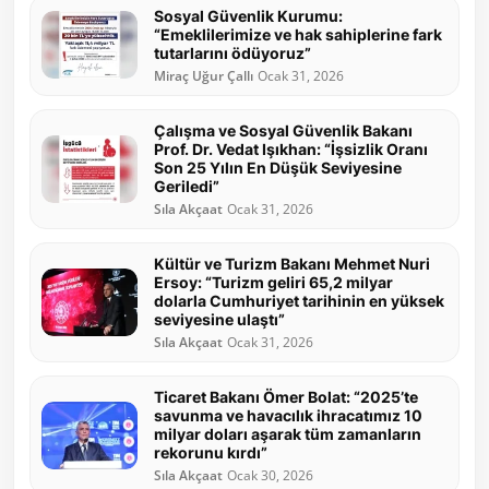
Sosyal Güvenlik Kurumu:
“Emeklilerimize ve hak sahiplerine fark
tutarlarını ödüyoruz”
Miraç Uğur Çallı
Ocak 31, 2026
Çalışma ve Sosyal Güvenlik Bakanı
Prof. Dr. Vedat Işıkhan: “İşsizlik Oranı
Son 25 Yılın En Düşük Seviyesine
Geriledi”
Sıla Akçaat
Ocak 31, 2026
Kültür ve Turizm Bakanı Mehmet Nuri
Ersoy: “Turizm geliri 65,2 milyar
dolarla Cumhuriyet tarihinin en yüksek
seviyesine ulaştı”
Sıla Akçaat
Ocak 31, 2026
Ticaret Bakanı Ömer Bolat: “2025’te
savunma ve havacılık ihracatımız 10
milyar doları aşarak tüm zamanların
rekorunu kırdı”
Sıla Akçaat
Ocak 30, 2026