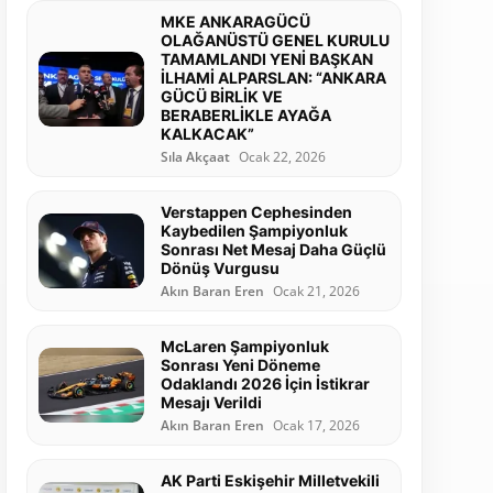
MKE ANKARAGÜCÜ
OLAĞANÜSTÜ GENEL KURULU
TAMAMLANDI YENİ BAŞKAN
İLHAMİ ALPARSLAN: “ANKARA
GÜCÜ BİRLİK VE
BERABERLİKLE AYAĞA
KALKACAK”
Sıla Akçaat
Ocak 22, 2026
Verstappen Cephesinden
Kaybedilen Şampiyonluk
Sonrası Net Mesaj Daha Güçlü
Dönüş Vurgusu
Akın Baran Eren
Ocak 21, 2026
McLaren Şampiyonluk
Sonrası Yeni Döneme
Odaklandı 2026 İçin İstikrar
Mesajı Verildi
Akın Baran Eren
Ocak 17, 2026
AK Parti Eskişehir Milletvekili