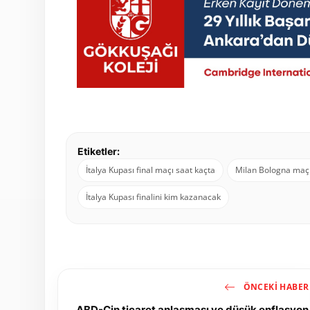
Etiketler:
İtalya Kupası final maçı saat kaçta
Milan Bologna maçı
İtalya Kupası finalini kim kazanacak
ÖNCEKI HABER
ABD-Çin ticaret anlaşması ve düşük enflasyon