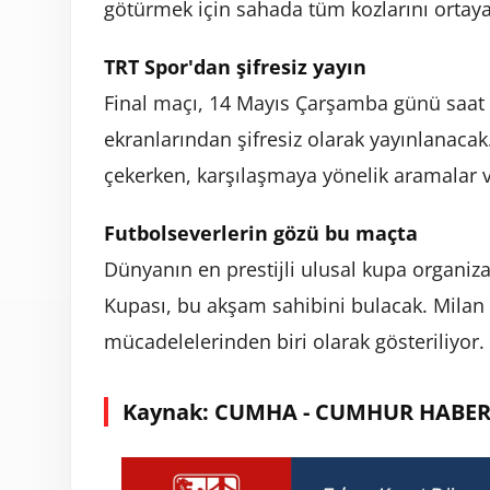
götürmek
için
sahada
tüm
kozlarını
ortay
TRT
Spor'dan
şifresiz
yayın
Final
maçı,
14
Mayıs
Çarşamba
günü
saat
ekranlarından
şifresiz
olarak
yayınlanacak
çekerken,
karşılaşmaya
yönelik
aramalar
Futbolseverlerin
gözü
bu
maçta
Dünyanın
en
prestijli
ulusal
kupa
organiz
Kupası,
bu
akşam
sahibini
bulacak.
Milan
mücadelelerinden
biri
olarak
gösteriliyor.
Kaynak: CUMHA - CUMHUR HABER