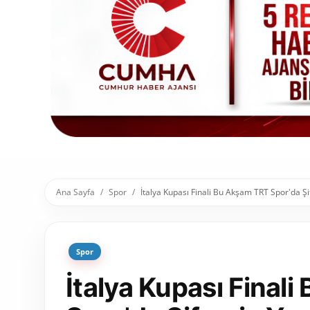
Toplum ve Yaşam
Sivil Toplum Kuruluşları
Kamu Kurumları ve Üst Kurullar
Resmi Reklamlar
Ana Sayfa
Spor
İtalya Kupası Finali Bu Akşam TRT Spor'da Ş
Spor
İtalya Kupası Final