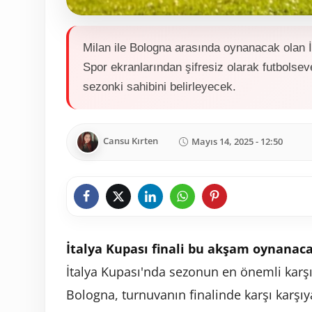
Milan ile Bologna arasında oynanacak olan İ
Spor ekranlarından şifresiz olarak futbolse
sezonki sahibini belirleyecek.
Cansu Kırten
Mayıs 14, 2025 - 12:50
İtalya
Kupası
finali
bu
akşam
oynanac
İtalya
Kupası'nda
sezonun
en
önemli
karş
Bologna,
turnuvanın
finalinde
karşı
karşı