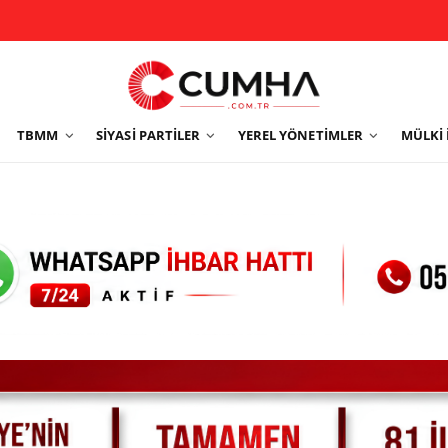
TBMM
SIYASI PARTILER
YEREL YÖNETIMLER
MÜLKI 