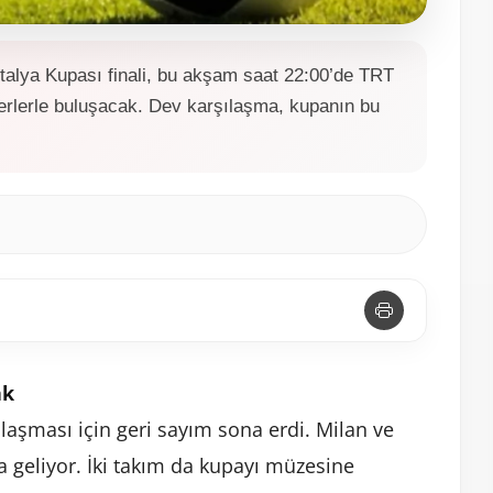
talya Kupası finali, bu akşam saat 22:00’de TRT
verlerle buluşacak. Dev karşılaşma, kupanın bu
ak
ılaşması
için
geri
sayım
sona
erdi.
Milan
ve
ya
geliyor.
İki
takım
da
kupayı
müzesine