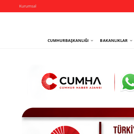
Kurumsal
Kurumsal
CUMHURBAŞKANLIĞI
BAKANLIKLAR
Cumhurbaşkanlığı
Bakanlıklar
TBMM
Siyasi Partiler
Yerel Yönetimler
Mülki İdare