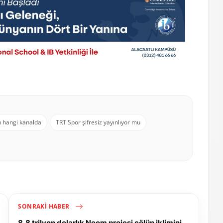
 hangi kanalda
TRT Spor şifresiz yayınlıyor mu
SONRAKI HABER
8,8 trilyon dolarlık Neom projesi çölün iklimini