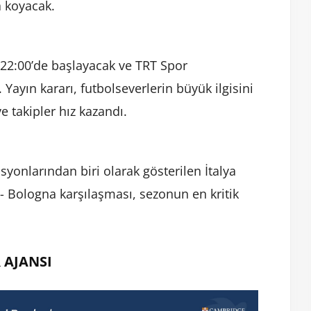
a
koyacak.
22:
00’
de
başlayacak
ve
TRT
Spor
.
Yayın
kararı,
futbolseverlerin
büyük
ilgisini
ve
takipler
hız
kazandı.
asyonlarından
biri
olarak
gösterilen
İtalya
 -
Bologna
karşılaşması,
sezonun
en
kritik
 AJANSI