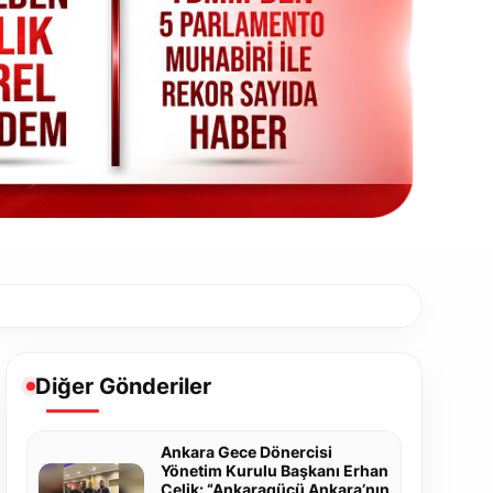
Diğer Gönderiler
Ankara Gece Dönercisi
Yönetim Kurulu Başkanı Erhan
Çelik: “Ankaragücü Ankara’nın