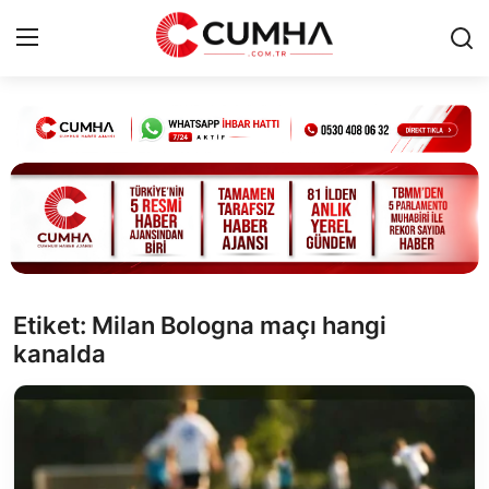
Kurumsal
Cumhurbaşkanlığı
Bakanlıklar
TBMM
Etiket: Milan Bologna maçı hangi
kanalda
Siyasi Partiler
Yerel Yönetimler
Mülki İdare