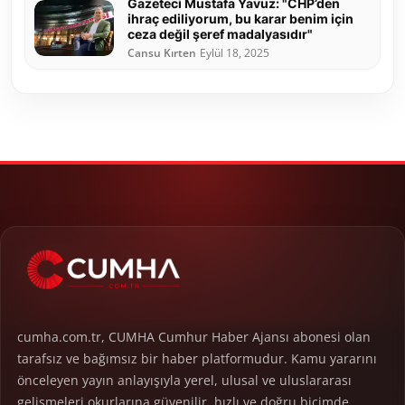
Gazeteci Mustafa Yavuz: "CHP’den
ihraç ediliyorum, bu karar benim için
ceza değil şeref madalyasıdır"
Cansu Kırten
Eylül 18, 2025
cumha.com.tr, CUMHA Cumhur Haber Ajansı abonesi olan
tarafsız ve bağımsız bir haber platformudur. Kamu yararını
önceleyen yayın anlayışıyla yerel, ulusal ve uluslararası
gelişmeleri okurlarına güvenilir, hızlı ve doğru biçimde