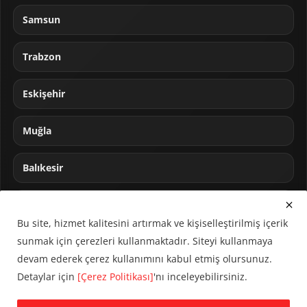
Samsun
Trabzon
Eskişehir
Muğla
Balıkesir
Sakarya
Bu site, hizmet kalitesini artırmak ve kişiselleştirilmiş içerik
sunmak için çerezleri kullanmaktadır. Siteyi kullanmaya
devam ederek çerez kullanımını kabul etmiş olursunuz.
Detaylar için
[Çerez Politikası]
'nı inceleyebilirsiniz.
© 2024 CUMHA (Cumhur Haber Ajansı) Tüm hakları saklıdır.