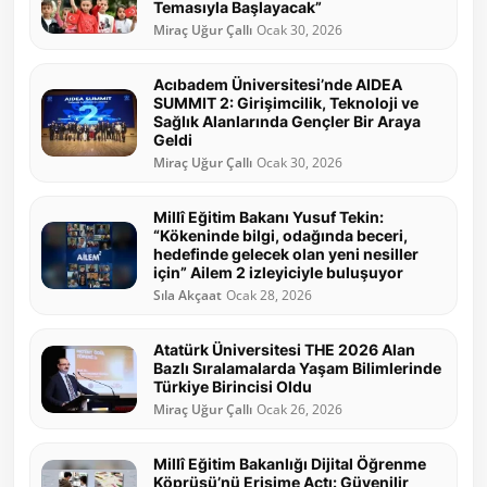
Temasıyla Başlayacak”
Miraç Uğur Çallı
Ocak 30, 2026
Acıbadem Üniversitesi’nde AIDEA
SUMMIT 2: Girişimcilik, Teknoloji ve
Sağlık Alanlarında Gençler Bir Araya
Geldi
Miraç Uğur Çallı
Ocak 30, 2026
Millî Eğitim Bakanı Yusuf Tekin:
“Kökeninde bilgi, odağında beceri,
hedefinde gelecek olan yeni nesiller
için” Ailem 2 izleyiciyle buluşuyor
Sıla Akçaat
Ocak 28, 2026
Atatürk Üniversitesi THE 2026 Alan
Bazlı Sıralamalarda Yaşam Bilimlerinde
Türkiye Birincisi Oldu
Miraç Uğur Çallı
Ocak 26, 2026
Millî Eğitim Bakanlığı Dijital Öğrenme
Köprüsü’nü Erişime Açtı: Güvenilir