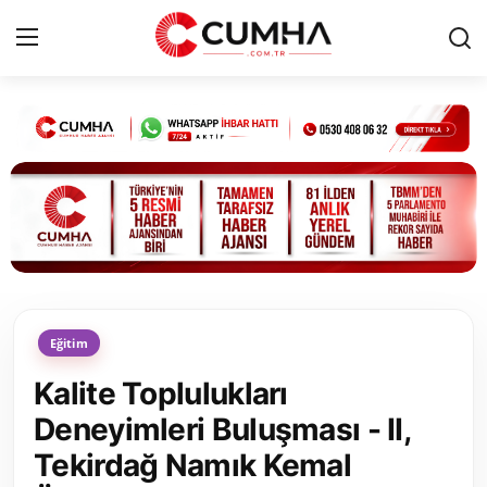
Kurumsal
Cumhurbaşkanlığı
Bakanlıklar
TBMM
Eğitim
Siyasi Partiler
Kalite Toplulukları
Yerel Yönetimler
Deneyimleri Buluşması - II,
Tekirdağ Namık Kemal
Mülki İdare