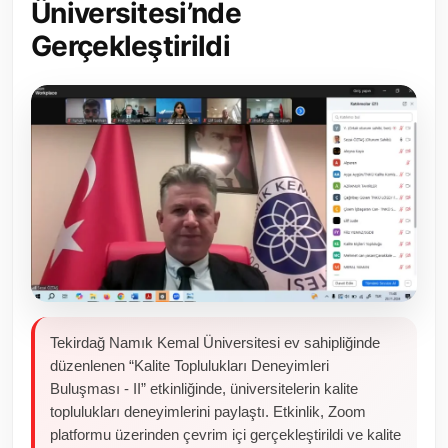
Üniversitesi’nde
Toplum ve Yaşam
Gerçekleştirildi
Sivil Toplum Kuruluşları
Kamu Kurumları ve Üst Kurullar
Resmi Reklamlar
Tekirdağ Namık Kemal Üniversitesi ev sahipliğinde
düzenlenen “Kalite Toplulukları Deneyimleri
Buluşması - II” etkinliğinde, üniversitelerin kalite
toplulukları deneyimlerini paylaştı. Etkinlik, Zoom
platformu üzerinden çevrim içi gerçekleştirildi ve kalite