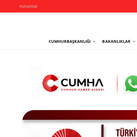
Kurumsal
Kurumsal
CUMHURBAŞKANLIĞI
BAKANLIKLAR
Cumhurbaşkanlığı
Bakanlıklar
TBMM
Siyasi Partiler
Yerel Yönetimler
Mülki İdare