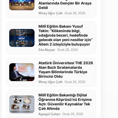
Alanlarında Gençler Bir Araya
Geldi
Miraç Uğur Çallı
Ocak 30, 2026
Millî Eğitim Bakanı Yusuf
Tekin: “Kökeninde bilgi,
odağında beceri, hedefinde
gelecek olan yeni nesiller için”
Ailem 2 izleyiciyle buluşuyor
Sıla Akçaat
Ocak 28, 2026
Atatürk Üniversitesi THE 2026
Alan Bazlı Sıralamalarda
Yaşam Bilimlerinde Türkiye
Birincisi Oldu
Miraç Uğur Çallı
Ocak 26, 2026
Millî Eğitim Bakanlığı Dijital
Öğrenme Köprüsü’nü Erişime
Açtı: Güvenilir Kaynaklar Tek
Çatı Altında
Ayşegül Çalışır
Ocak 26, 2026