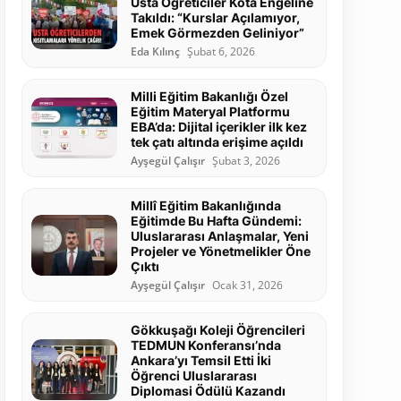
Usta Öğreticiler Kota Engeline
Takıldı: “Kurslar Açılamıyor,
Emek Görmezden Geliniyor”
Eda Kılınç
Şubat 6, 2026
Milli Eğitim Bakanlığı Özel
Eğitim Materyal Platformu
EBA’da: Dijital içerikler ilk kez
tek çatı altında erişime açıldı
Ayşegül Çalışır
Şubat 3, 2026
Millî Eğitim Bakanlığında
Eğitimde Bu Hafta Gündemi:
Uluslararası Anlaşmalar, Yeni
Projeler ve Yönetmelikler Öne
Çıktı
Ayşegül Çalışır
Ocak 31, 2026
Gökkuşağı Koleji Öğrencileri
TEDMUN Konferansı’nda
Ankara’yı Temsil Etti İki
Öğrenci Uluslararası
Diplomasi Ödülü Kazandı