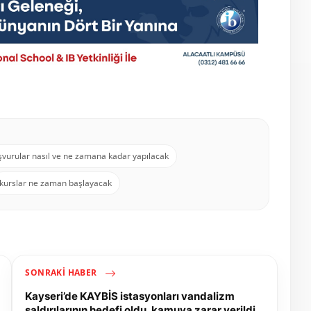
şvurular nasıl ve ne zamana kadar yapılacak
kurslar ne zaman başlayacak
SONRAKI HABER
Kayseri’de KAYBİS istasyonları vandalizm
saldırılarının hedefi oldu, kamuya zarar verildi