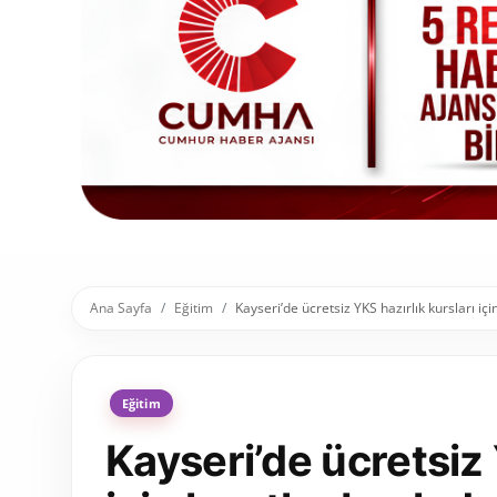
Toplum ve Yaşam
Sivil Toplum Kuruluşları
Kamu Kurumları ve Üst Kurullar
Resmi Reklamlar
Ana Sayfa
Eğitim
Kayseri’de ücretsiz YKS hazırlık kursları iç
Eğitim
Kayseri’de ücretsiz 