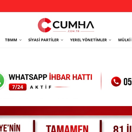
TBMM
SIYASI PARTILER
YEREL YÖNETIMLER
MÜLKI 