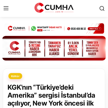
Kurumsal
Cumhurbaşkanlığı
Bakanlıklar
TBMM
Kültür
Siyasi Partiler
KGK’nın “Türkiye’deki
Yerel Yönetimler
Amerika” sergisi İstanbul’da
açılıyor, New York öncesi ilk
Mülki İdare