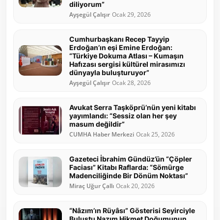
diliyorum”
Ayşegül Çalışır
Ocak 29, 2026
Cumhurbaşkanı Recep Tayyip
Erdoğan’ın eşi Emine Erdoğan:
“Türkiye Dokuma Atlası – Kumaşın
Hafızası sergisi kültürel mirasımızı
dünyayla buluşturuyor”
Ayşegül Çalışır
Ocak 28, 2026
Avukat Serra Taşköprü’nün yeni kitabı
yayımlandı: “Sessiz olan her şey
masum değildir”
CUMHA Haber Merkezi
Ocak 25, 2026
Gazeteci İbrahim Gündüz’ün “Çöpler
Faciası” Kitabı Raflarda: “Sömürge
Madenciliğinde Bir Dönüm Noktası”
Miraç Uğur Çallı
Ocak 20, 2026
“Nâzım’ın Rüyâsı” Gösterisi Seyirciyle
Buluştu Nazım Hikmet Doğumunun