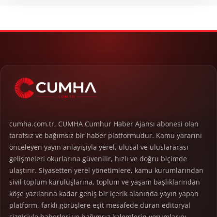
cumha.com.tr, CUMHA Cumhur Haber Ajansı abonesi olan
tarafsız ve bağımsız bir haber platformudur. Kamu yararını
önceleyen yayın anlayışıyla yerel, ulusal ve uluslararası
gelişmeleri okurlarına güvenilir, hızlı ve doğru biçimde
ulaştırır. Siyasetten yerel yönetimlere, kamu kurumlarından
sivil toplum kuruluşlarına, toplum ve yaşam başlıklarından
köşe yazılarına kadar geniş bir içerik alanında yayın yapan
platform, farklı görüşlere eşit mesafede duran editoryal
çizgisiyle haberleri ve bağımsız kalemlerin yorumlarını