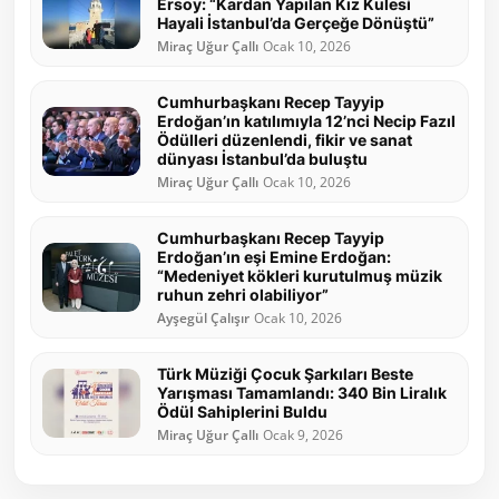
Ersoy: “Kardan Yapılan Kız Kulesi
Hayali İstanbul’da Gerçeğe Dönüştü”
Miraç Uğur Çallı
Ocak 10, 2026
Cumhurbaşkanı Recep Tayyip
Erdoğan’ın katılımıyla 12’nci Necip Fazıl
Ödülleri düzenlendi, fikir ve sanat
dünyası İstanbul’da buluştu
Miraç Uğur Çallı
Ocak 10, 2026
Cumhurbaşkanı Recep Tayyip
Erdoğan’ın eşi Emine Erdoğan:
“Medeniyet kökleri kurutulmuş müzik
ruhun zehri olabiliyor”
Ayşegül Çalışır
Ocak 10, 2026
Türk Müziği Çocuk Şarkıları Beste
Yarışması Tamamlandı: 340 Bin Liralık
Ödül Sahiplerini Buldu
Miraç Uğur Çallı
Ocak 9, 2026