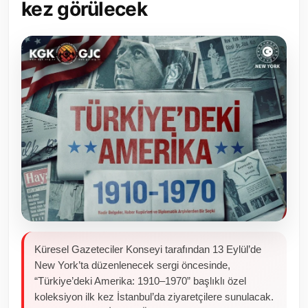
kez görülecek
Toplum ve Yaşam
Sivil Toplum Kuruluşları
Kamu Kurumları ve Üst Kurullar
Resmi Reklamlar
Küresel Gazeteciler Konseyi tarafından 13 Eylül’de
New York’ta düzenlenecek sergi öncesinde,
“Türkiye’deki Amerika: 1910–1970” başlıklı özel
koleksiyon ilk kez İstanbul’da ziyaretçilere sunulacak.