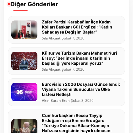
Diğer Gönderiler
Zafer Partisi Karabağlar İlçe Kadın
Kolları Başkanı Gül Ergüzel: “Kadın
Sahadaysa Değişim Başlar”
Sıla Akçaat
Şubat 7, 2026
Kültür ve Turizm Bakanı Mehmet Nuri
Ersoy: “Berlin’de insanlık tarihinin
başladığı yere kapı aralıyoruz”
Sıla Akçaat
Şubat 7, 2026
Eurovision 2026 Dosyası Güncellendi:
Viyana Takvimi Sunucular ve Ülke
Listesi Netleşti
Akın Baran Eren
Şubat 3, 2026
Cumhurbaşkanı Recep Tayyip
Erdoğan’ın eşi Emine Erdoğan:
“Türkiye Dokuma Atlası-Kumaşın
Hafızası sergisinin hayırlı olmasını