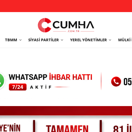
TBMM
SIYASI PARTILER
YEREL YÖNETIMLER
MÜLKI 