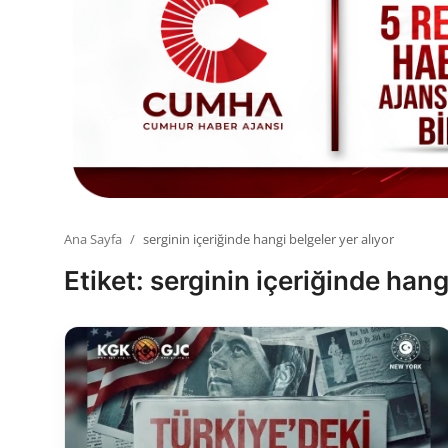
Toplum ve Yaşam
Sivil Toplum Kuruluşları
Kamu Kurumları ve Üst Kurullar
Resmi Reklamlar
Ana Sayfa
serginin içeriğinde hangi belgeler yer alıyor
Etiket: serginin içeriğinde hang