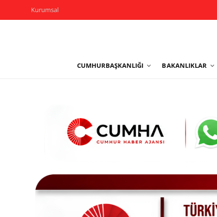
Kurumsal
Kurumsal
CUMHURBAŞKANLIĞI
BAKANLIKLAR
Cumhurbaşkanlığı
Bakanlıklar
TBMM
Siyasi Partiler
Yerel Yönetimler
Mülki İdare