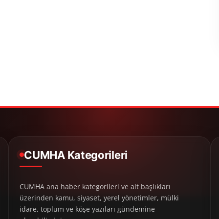
CUMHA Kategorileri
CUMHA ana haber kategorileri ve alt başlıkları
üzerinden kamu, siyaset, yerel yönetimler, mülki
idare, toplum ve köşe yazıları gündemine