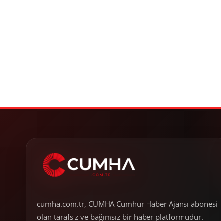
cumha.com.tr, CUMHA Cumhur Haber Ajansı abonesi
olan tarafsız ve bağımsız bir haber platformudur.