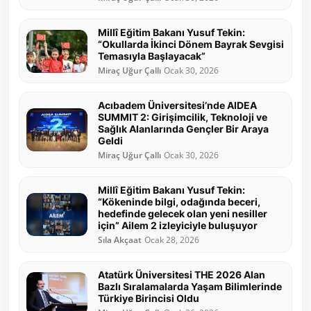
Millî Eğitim Bakanı Yusuf Tekin:
“Okullarda İkinci Dönem Bayrak Sevgisi
Temasıyla Başlayacak”
Miraç Uğur Çallı
Ocak 30, 2026
Acıbadem Üniversitesi’nde AIDEA
SUMMIT 2: Girişimcilik, Teknoloji ve
Sağlık Alanlarında Gençler Bir Araya
Geldi
Miraç Uğur Çallı
Ocak 30, 2026
Millî Eğitim Bakanı Yusuf Tekin:
“Kökeninde bilgi, odağında beceri,
hedefinde gelecek olan yeni nesiller
için” Ailem 2 izleyiciyle buluşuyor
Sıla Akçaat
Ocak 28, 2026
Atatürk Üniversitesi THE 2026 Alan
Bazlı Sıralamalarda Yaşam Bilimlerinde
Türkiye Birincisi Oldu