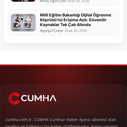
Miraç Uğur Çallı
Ocak 26, 2026
Millî Eğitim Bakanlığı Dijital Öğrenme
Köprüsü’nü Erişime Açtı: Güvenilir
Kaynaklar Tek Çatı Altında
Ayşegül Çalışır
Ocak 26, 2026
cumha.com.tr, CUMHA Cumhur Haber Ajansı abonesi olan
tarafsız ve bağımsız bir haber platformudur. Kamu yararını