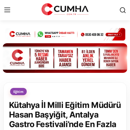
Kurumsal
Cumhurbaşkanlığı
Bakanlıklar
TBMM
Eğitim
Siyasi Partiler
Kütahya İl Milli Eğitim Müdürü
Yerel Yönetimler
Hasan Başyiğit, Antalya
Gastro Festivali’nde En Fazla
Mülki İdare