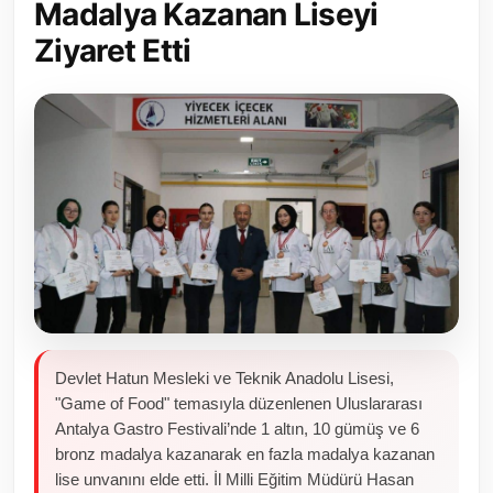
Madalya Kazanan Liseyi
Toplum ve Yaşam
Ziyaret Etti
Sivil Toplum Kuruluşları
Kamu Kurumları ve Üst Kurullar
Resmi Reklamlar
Devlet Hatun Mesleki ve Teknik Anadolu Lisesi,
"Game of Food" temasıyla düzenlenen Uluslararası
Antalya Gastro Festivali’nde 1 altın, 10 gümüş ve 6
bronz madalya kazanarak en fazla madalya kazanan
lise unvanını elde etti. İl Milli Eğitim Müdürü Hasan