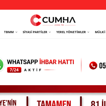
TBMM
SIYASI PARTILER
YEREL YÖNETIMLER
MÜLKI 