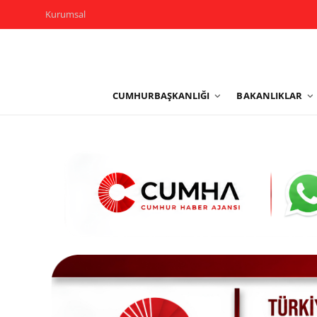
Kurumsal
Kurumsal
CUMHURBAŞKANLIĞI
BAKANLIKLAR
Cumhurbaşkanlığı
Bakanlıklar
TBMM
Siyasi Partiler
Yerel Yönetimler
Mülki İdare