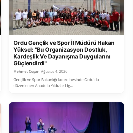
Ordu Gençlik ve Spor İl Müdürü Hakan
Yüksel: "Bu Organizasyon Dostluk,
Kardeşlik Ve Dayanışma Duygularını
Güçlendirdi"
Mehmet Coşar
Ağustos 4, 2026
Gençlik ve Spor Bakanlığı koordinesinde Ordu'da
düzenlenen Anadolu Yıldızlar Lig...