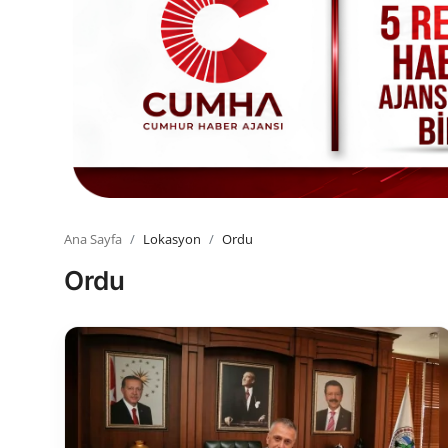
Toplum ve Yaşam
Sivil Toplum Kuruluşları
Kamu Kurumları ve Üst Kurullar
Resmi Reklamlar
Ana Sayfa
Lokasyon
Ordu
Ordu