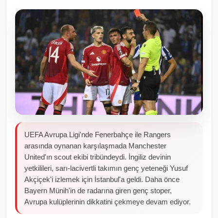
Toplum ve Yaşam
Sivil Toplum Kuruluşları
Kamu Kurumları ve Üst Kurullar
Resmi Reklamlar
UEFA Avrupa Ligi'nde Fenerbahçe ile Rangers
arasında oynanan karşılaşmada Manchester
United'ın scout ekibi tribündeydi. İngiliz devinin
yetkilileri, sarı-lacivertli takımın genç yeteneği Yusuf
Akçiçek'i izlemek için İstanbul'a geldi. Daha önce
Bayern Münih'in de radarına giren genç stoper,
Avrupa kulüplerinin dikkatini çekmeye devam ediyor.