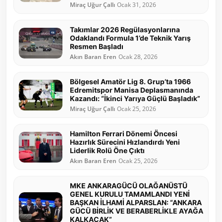
Miraç Uğur Çallı
Ocak 31, 2026
Takımlar 2026 Regülasyonlarına
Odaklandı Formula 1’de Teknik Yarış
Resmen Başladı
Akın Baran Eren
Ocak 28, 2026
Bölgesel Amatör Lig 8. Grup’ta 1966
Edremitspor Manisa Deplasmanında
Kazandı: “İkinci Yarıya Güçlü Başladık”
Miraç Uğur Çallı
Ocak 25, 2026
Hamilton Ferrari Dönemi Öncesi
Hazırlık Sürecini Hızlandırdı Yeni
Liderlik Rolü Öne Çıktı
Akın Baran Eren
Ocak 25, 2026
MKE ANKARAGÜCÜ OLAĞANÜSTÜ
GENEL KURULU TAMAMLANDI YENİ
BAŞKAN İLHAMİ ALPARSLAN: “ANKARA
GÜCÜ BİRLİK VE BERABERLİKLE AYAĞA
KALKACAK”