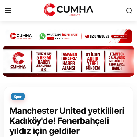
Kurumsal
Cumhurbaşkanlığı
Bakanlıklar
TBMM
Spor
Siyasi Partiler
Manchester United yetkilileri
Yerel Yönetimler
Kadıköy'de! Fenerbahçeli
yıldız için geldiler
Mülki İdare