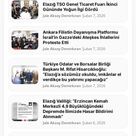
Elazığ TSO Genel Ticaret Fuarı İkinci
Gününde Yoğun İlgi Gördü
Jale Aksoy Demirkıran
Şubat 7, 2026
Ankara Filistin Dayanışma Platformu
İsrail’in Gazze’deki Ateşkes İhlallerini
Protesto Etti
Jale Aksoy Demirkıran
Şubat 7, 2026
Türkiye Odalar ve Borsalar Birliği
Başkanı M. Rifat Hisarcıklıoğlu:
“Elazığ’a sözümüz okuldu, imkânlar el
verdikçe bu yatırımı yapacağız”
Jale Aksoy Demirkıran
Şubat 7, 2026
Elazığ Valiliği: “Erzincan Kemah
Merkezli 4.9 Büyüklüğündeki
Depremde İlimizde Hasar Bildirimi
Alınmadı”
Jale Aksoy Demirkıran
Şubat 6, 2026