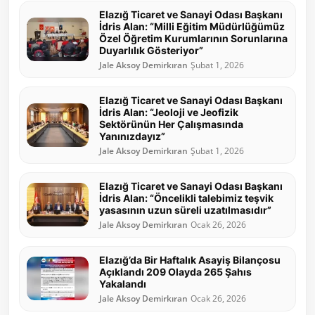
Elazığ Ticaret ve Sanayi Odası Başkanı
İdris Alan: “Milli Eğitim Müdürlüğümüz
Özel Öğretim Kurumlarının Sorunlarına
Duyarlılık Gösteriyor”
Jale Aksoy Demirkıran
Şubat 1, 2026
Elazığ Ticaret ve Sanayi Odası Başkanı
İdris Alan: “Jeoloji ve Jeofizik
Sektörünün Her Çalışmasında
Yanınızdayız”
Jale Aksoy Demirkıran
Şubat 1, 2026
Elazığ Ticaret ve Sanayi Odası Başkanı
İdris Alan: “Öncelikli talebimiz teşvik
yasasının uzun süreli uzatılmasıdır”
Jale Aksoy Demirkıran
Ocak 26, 2026
Elazığ’da Bir Haftalık Asayiş Bilançosu
Açıklandı 209 Olayda 265 Şahıs
Yakalandı
Jale Aksoy Demirkıran
Ocak 26, 2026