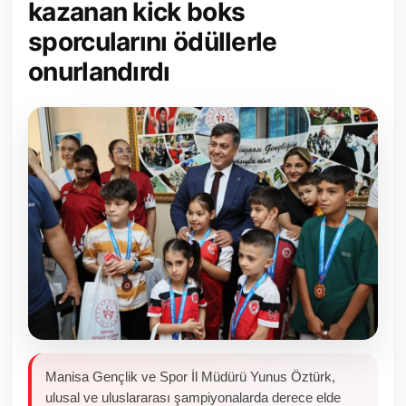
kazanan kick boks
Toplum ve Yaşam
sporcularını ödüllerle
onurlandırdı
Sivil Toplum Kuruluşları
Kamu Kurumları ve Üst Kurullar
Resmi Reklamlar
Manisa Gençlik ve Spor İl Müdürü Yunus Öztürk,
ulusal ve uluslararası şampiyonalarda derece elde