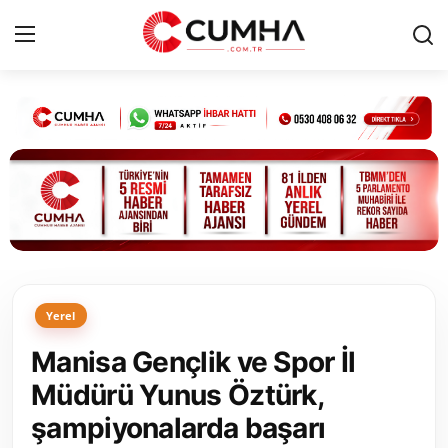
Kurumsal
Cumhurbaşkanlığı
Bakanlıklar
TBMM
Yerel
Siyasi Partiler
Manisa Gençlik ve Spor İl
Yerel Yönetimler
Müdürü Yunus Öztürk,
şampiyonalarda başarı
Mülki İdare