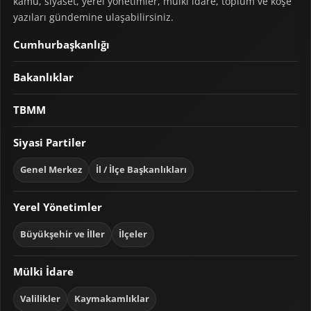
kamu, siyaset, yerel yönetimler, mülki idare, toplum ve köşe
yazıları gündemine ulaşabilirsiniz.
Cumhurbaşkanlığı
Bakanlıklar
TBMM
Siyasi Partiler
Genel Merkez
İl / İlçe Başkanlıkları
Yerel Yönetimler
Büyükşehir ve İller
İlçeler
Mülki İdare
Valilikler
Kaymakamlıklar