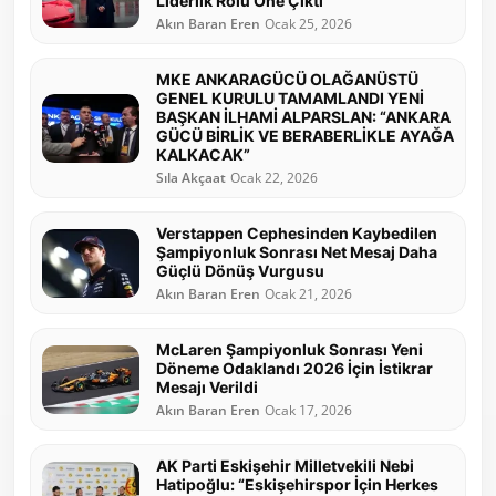
Liderlik Rolü Öne Çıktı
Akın Baran Eren
Ocak 25, 2026
MKE ANKARAGÜCÜ OLAĞANÜSTÜ
GENEL KURULU TAMAMLANDI YENİ
BAŞKAN İLHAMİ ALPARSLAN: “ANKARA
GÜCÜ BİRLİK VE BERABERLİKLE AYAĞA
KALKACAK”
Sıla Akçaat
Ocak 22, 2026
Verstappen Cephesinden Kaybedilen
Şampiyonluk Sonrası Net Mesaj Daha
Güçlü Dönüş Vurgusu
Akın Baran Eren
Ocak 21, 2026
McLaren Şampiyonluk Sonrası Yeni
Döneme Odaklandı 2026 İçin İstikrar
Mesajı Verildi
Akın Baran Eren
Ocak 17, 2026
AK Parti Eskişehir Milletvekili Nebi
Hatipoğlu: “Eskişehirspor İçin Herkes