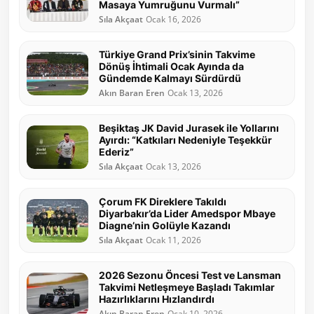
Masaya Yumruğunu Vurmalı”
Sıla Akçaat
Ocak 16, 2026
Türkiye Grand Prix’sinin Takvime
Dönüş İhtimali Ocak Ayında da
Gündemde Kalmayı Sürdürdü
Akın Baran Eren
Ocak 13, 2026
Beşiktaş JK David Jurasek ile Yollarını
Ayırdı: “Katkıları Nedeniyle Teşekkür
Ederiz”
Sıla Akçaat
Ocak 13, 2026
Çorum FK Direklere Takıldı
Diyarbakır’da Lider Amedspor Mbaye
Diagne’nin Golüyle Kazandı
Sıla Akçaat
Ocak 11, 2026
2026 Sezonu Öncesi Test ve Lansman
Takvimi Netleşmeye Başladı Takımlar
Hazırlıklarını Hızlandırdı
Akın Baran Eren
Ocak 10, 2026