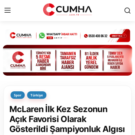
Kurumsal
Cumhurbaşkanlığı
Bakanlıklar
TBMM
Spor
Türkiye
Siyasi Partiler
McLaren İlk Kez Sezonun
Yerel Yönetimler
Açık Favorisi Olarak
Gösterildi Şampiyonluk Algısı
Mülki İdare