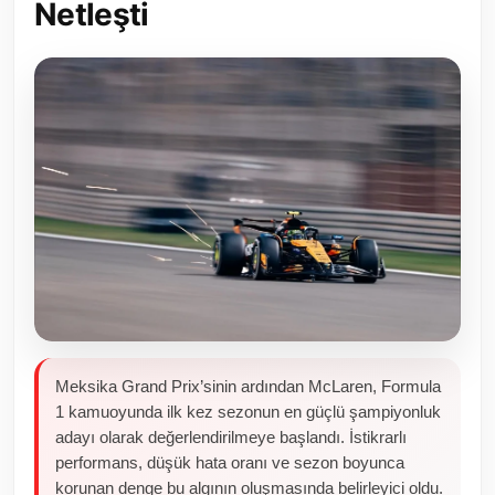
Netleşti
Toplum ve Yaşam
Sivil Toplum Kuruluşları
Kamu Kurumları ve Üst Kurullar
Resmi Reklamlar
Meksika Grand Prix’sinin ardından McLaren, Formula
1 kamuoyunda ilk kez sezonun en güçlü şampiyonluk
adayı olarak değerlendirilmeye başlandı. İstikrarlı
performans, düşük hata oranı ve sezon boyunca
korunan denge bu algının oluşmasında belirleyici oldu.