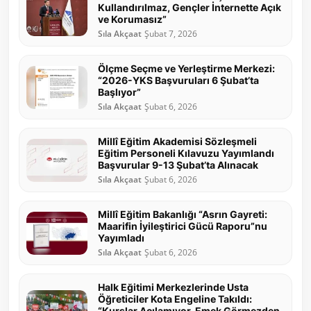
Kullandırılmaz, Gençler İnternette Açık
ve Korumasız”
Sıla Akçaat
Şubat 7, 2026
Ölçme Seçme ve Yerleştirme Merkezi:
“2026-YKS Başvuruları 6 Şubat’ta
Başlıyor”
Sıla Akçaat
Şubat 6, 2026
Millî Eğitim Akademisi Sözleşmeli
Eğitim Personeli Kılavuzu Yayımlandı
Başvurular 9-13 Şubat’ta Alınacak
Sıla Akçaat
Şubat 6, 2026
Millî Eğitim Bakanlığı “Asrın Gayreti:
Maarifin İyileştirici Gücü Raporu”nu
Yayımladı
Sıla Akçaat
Şubat 6, 2026
Halk Eğitimi Merkezlerinde Usta
Öğreticiler Kota Engeline Takıldı:
“Kurslar Açılamıyor, Emek Görmezden