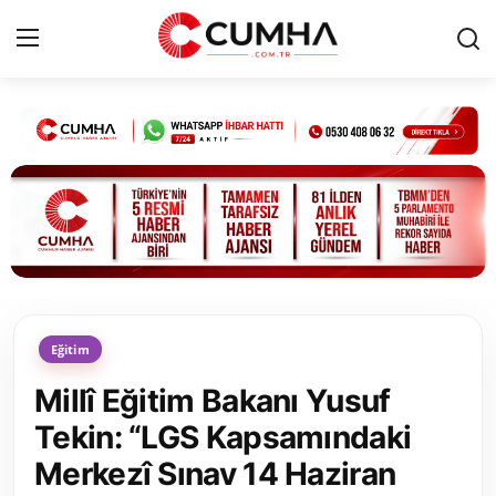
Kurumsal
Cumhurbaşkanlığı
Bakanlıklar
TBMM
Eğitim
Siyasi Partiler
Millî Eğitim Bakanı Yusuf
Yerel Yönetimler
Tekin: “LGS Kapsamındaki
Merkezî Sınav 14 Haziran
Mülki İdare