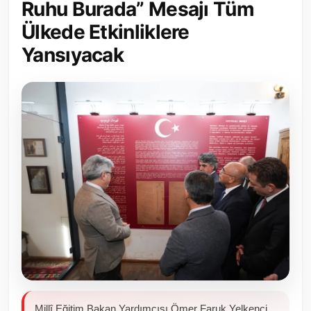
Ruhu Burada” Mesajı Tüm
Toplum ve Yaşam
Ülkede Etkinliklere
Yansıyacak
Sivil Toplum Kuruluşları
Kamu Kurumları ve Üst Kurullar
Resmi Reklamlar
Millî Eğitim Bakan Yardımcısı Ömer Faruk Yelkenci