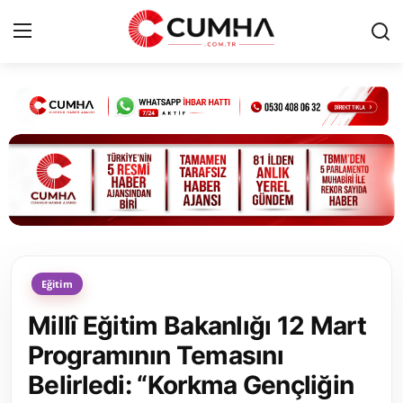
Kurumsal
Cumhurbaşkanlığı
Bakanlıklar
TBMM
Eğitim
Siyasi Partiler
Millî Eğitim Bakanlığı 12 Mart
Yerel Yönetimler
Programının Temasını
Belirledi: “Korkma Gençliğin
Mülki İdare