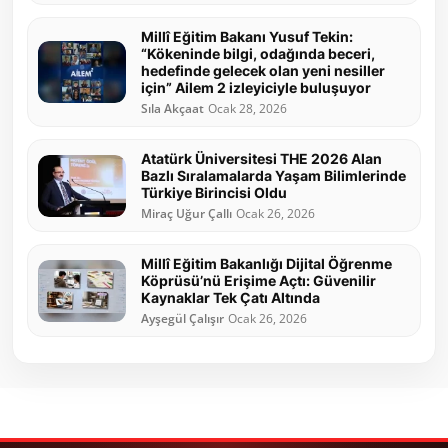
Millî Eğitim Bakanı Yusuf Tekin:
“Kökeninde bilgi, odağında beceri,
hedefinde gelecek olan yeni nesiller
için” Ailem 2 izleyiciyle buluşuyor
Sıla Akçaat
Ocak 28, 2026
Atatürk Üniversitesi THE 2026 Alan
Bazlı Sıralamalarda Yaşam Bilimlerinde
Türkiye Birincisi Oldu
Miraç Uğur Çallı
Ocak 26, 2026
Millî Eğitim Bakanlığı Dijital Öğrenme
Köprüsü’nü Erişime Açtı: Güvenilir
Kaynaklar Tek Çatı Altında
Ayşegül Çalışır
Ocak 26, 2026