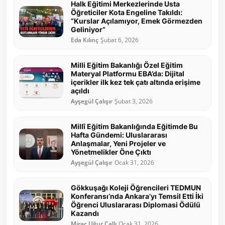
Halk Eğitimi Merkezlerinde Usta
Öğreticiler Kota Engeline Takıldı:
“Kurslar Açılamıyor, Emek Görmezden
Geliniyor”
Eda Kılınç
Şubat 6, 2026
Milli Eğitim Bakanlığı Özel Eğitim
Materyal Platformu EBA’da: Dijital
içerikler ilk kez tek çatı altında erişime
açıldı
Ayşegül Çalışır
Şubat 3, 2026
Millî Eğitim Bakanlığında Eğitimde Bu
Hafta Gündemi: Uluslararası
Anlaşmalar, Yeni Projeler ve
Yönetmelikler Öne Çıktı
Ayşegül Çalışır
Ocak 31, 2026
Gökkuşağı Koleji Öğrencileri TEDMUN
Konferansı’nda Ankara’yı Temsil Etti İki
Öğrenci Uluslararası Diplomasi Ödülü
Kazandı
Miraç Uğur Çallı
Ocak 31, 2026