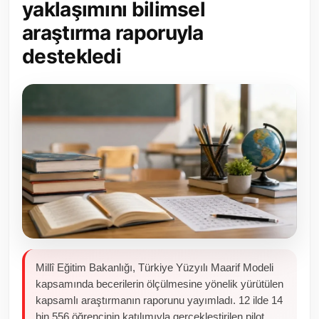
yaklaşımını bilimsel
Toplum ve Yaşam
araştırma raporuyla
destekledi
Sivil Toplum Kuruluşları
Kamu Kurumları ve Üst Kurullar
Resmi Reklamlar
Millî Eğitim Bakanlığı, Türkiye Yüzyılı Maarif Modeli
kapsamında becerilerin ölçülmesine yönelik yürütülen
kapsamlı araştırmanın raporunu yayımladı. 12 ilde 14
bin 556 öğrencinin katılımıyla gerçekleştirilen pilot