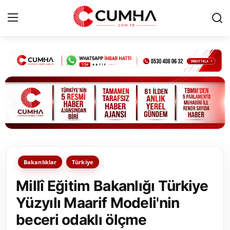
Kurumsal
Cumhurbaşkanlığı
Bakanlıklar
TBMM
Bakanlıklar
Türkiye
Siyasi Partiler
Millî Eğitim Bakanlığı Türkiye
Yerel Yönetimler
Yüzyılı Maarif Modeli'nin
beceri odaklı ölçme
Mülki İdare