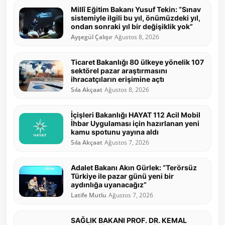
Millî Eğitim Bakanı Yusuf Tekin: “Sınav
sistemiyle ilgili bu yıl, önümüzdeki yıl,
ondan sonraki yıl bir değişiklik yok”
Ayşegül Çalışır
Ağustos 8, 2026
Ticaret Bakanlığı 80 ülkeye yönelik 107
sektörel pazar araştırmasını
ihracatçıların erişimine açtı
Sıla Akçaat
Ağustos 8, 2026
İçişleri Bakanlığı HAYAT 112 Acil Mobil
İhbar Uygulaması için hazırlanan yeni
kamu spotunu yayına aldı
Sıla Akçaat
Ağustos 7, 2026
Adalet Bakanı Akın Gürlek: “Terörsüz
Türkiye ile pazar günü yeni bir
aydınlığa uyanacağız”
Latife Mutlu
Ağustos 7, 2026
SAĞLIK BAKANI PROF. DR. KEMAL