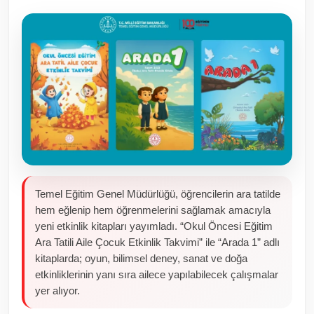
Toplum ve Yaşam
Sivil Toplum Kuruluşları
Kamu Kurumları ve Üst Kurullar
Resmi Reklamlar
Temel Eğitim Genel Müdürlüğü, öğrencilerin ara tatilde
hem eğlenip hem öğrenmelerini sağlamak amacıyla
yeni etkinlik kitapları yayımladı. “Okul Öncesi Eğitim
Ara Tatili Aile Çocuk Etkinlik Takvimi” ile “Arada 1” adlı
kitaplarda; oyun, bilimsel deney, sanat ve doğa
etkinliklerinin yanı sıra ailece yapılabilecek çalışmalar
yer alıyor.