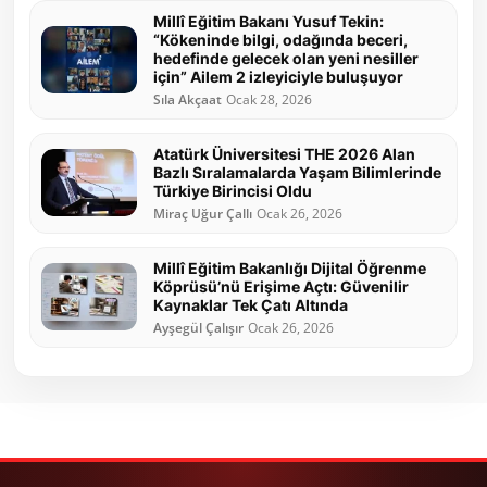
Millî Eğitim Bakanı Yusuf Tekin:
“Kökeninde bilgi, odağında beceri,
hedefinde gelecek olan yeni nesiller
için” Ailem 2 izleyiciyle buluşuyor
Sıla Akçaat
Ocak 28, 2026
Atatürk Üniversitesi THE 2026 Alan
Bazlı Sıralamalarda Yaşam Bilimlerinde
Türkiye Birincisi Oldu
Miraç Uğur Çallı
Ocak 26, 2026
Millî Eğitim Bakanlığı Dijital Öğrenme
Köprüsü’nü Erişime Açtı: Güvenilir
Kaynaklar Tek Çatı Altında
Ayşegül Çalışır
Ocak 26, 2026