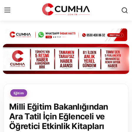
Kurumsal
Cumhurbaşkanlığı
Bakanlıklar
TBMM
Eğitim
Siyasi Partiler
Milli Eğitim Bakanlığından
Yerel Yönetimler
Ara Tatil İçin Eğlenceli ve
Öğretici Etkinlik Kitapları
Mülki İdare