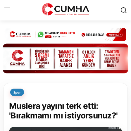
Kurumsal
Cumhurbaşkanlığı
Bakanlıklar
TBMM
Spor
Siyasi Partiler
Muslera yayını terk etti:
Yerel Yönetimler
'Bırakmamı mı istiyorsunuz?'
Mülki İdare