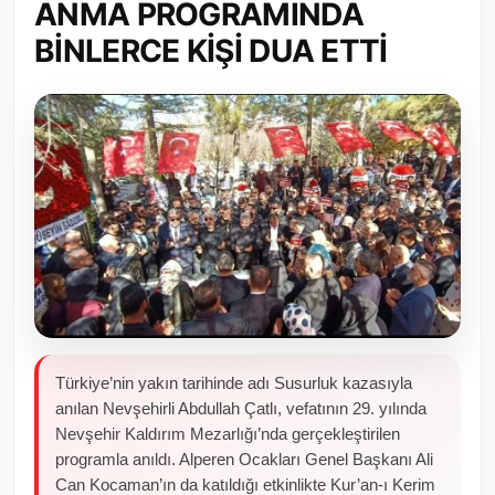
ANMA PROGRAMINDA
Toplum ve Yaşam
BİNLERCE KİŞİ DUA ETTİ
Sivil Toplum Kuruluşları
Kamu Kurumları ve Üst Kurullar
Resmi Reklamlar
Türkiye’nin yakın tarihinde adı Susurluk kazasıyla
anılan Nevşehirli Abdullah Çatlı, vefatının 29. yılında
Nevşehir Kaldırım Mezarlığı’nda gerçekleştirilen
programla anıldı. Alperen Ocakları Genel Başkanı Ali
Can Kocaman’ın da katıldığı etkinlikte Kur’an-ı Kerim