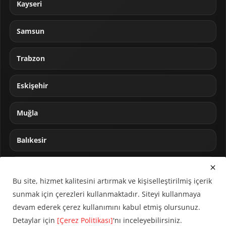
Kayseri
Samsun
Trabzon
Eskişehir
Muğla
Balıkesir
Sakarya
Bu site, hizmet kalitesini artırmak ve kişiselleştirilmiş içerik
sunmak için çerezleri kullanmaktadır. Siteyi kullanmaya
devam ederek çerez kullanımını kabul etmiş olursunuz.
Detaylar için
[Çerez Politikası]
'nı inceleyebilirsiniz.