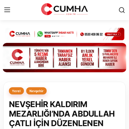
Kurumsal
Cumhurbaşkanlığı
Bakanlıklar
TBMM
Yerel
Nevşehir
Siyasi Partiler
NEVŞEHİR KALDIRIM
Yerel Yönetimler
MEZARLIĞI’NDA ABDULLAH
ÇATLI İÇİN DÜZENLENEN
Mülki İdare