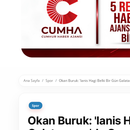
Toplum ve Yaşam
Sivil Toplum Kuruluşları
Kamu Kurumları ve Üst Kurullar
Resmi Reklamlar
Ana Sayfa
Spor
Okan Buruk: 'Ianis Hagi Belki Bir Gün Galat
Spor
Okan Buruk: 'Ianis H