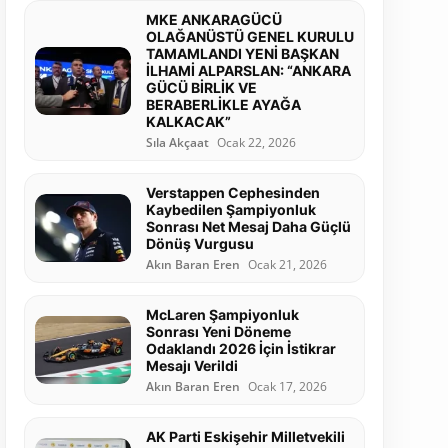
MKE ANKARAGÜCÜ
OLAĞANÜSTÜ GENEL KURULU
TAMAMLANDI YENİ BAŞKAN
İLHAMİ ALPARSLAN: “ANKARA
GÜCÜ BİRLİK VE
BERABERLİKLE AYAĞA
KALKACAK”
Sıla Akçaat
Ocak 22, 2026
Verstappen Cephesinden
Kaybedilen Şampiyonluk
Sonrası Net Mesaj Daha Güçlü
Dönüş Vurgusu
Akın Baran Eren
Ocak 21, 2026
McLaren Şampiyonluk
Sonrası Yeni Döneme
Odaklandı 2026 İçin İstikrar
Mesajı Verildi
Akın Baran Eren
Ocak 17, 2026
AK Parti Eskişehir Milletvekili