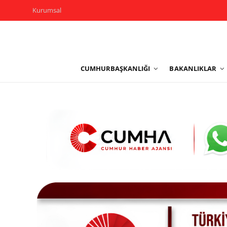
Kurumsal
Kurumsal
CUMHURBAŞKANLIĞI
BAKANLIKLAR
Cumhurbaşkanlığı
Bakanlıklar
TBMM
Siyasi Partiler
Yerel Yönetimler
Mülki İdare