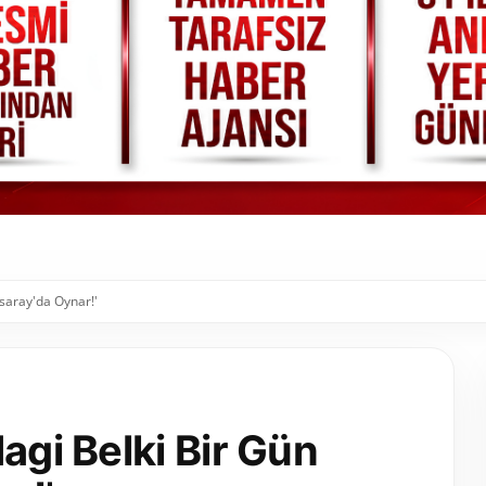
asaray'da Oynar!'
agi Belki Bir Gün