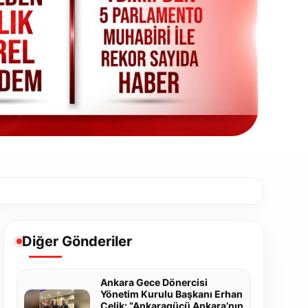
Diğer Gönderiler
Ankara Gece Dönercisi
Yönetim Kurulu Başkanı Erhan
Çelik: “Ankaragücü Ankara’nın