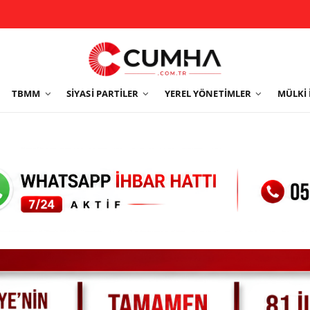
TBMM
SIYASI PARTILER
YEREL YÖNETIMLER
MÜLKI 