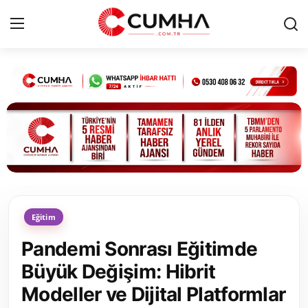
Kurumsal
Cumhurbaşkanlığı
Bakanlıklar
TBMM
Eğitim
Siyasi Partiler
Pandemi Sonrası Eğitimde
Yerel Yönetimler
Büyük Değişim: Hibrit
Modeller ve Dijital Platformlar
Mülki İdare