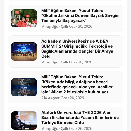
Millî Eğitim Bakanı Yusuf Tekin:
“Okullarda İkinci Dönem Bayrak Sevgisi
Temasıyla Başlayacak”
Miraç Uğur Çallı
Ocak 30, 2026
Acıbadem Üniversitesi’nde AIDEA
SUMMIT 2: Girişimcilik, Teknoloji ve
Sağlık Alanlarında Gençler Bir Araya
Geldi
Miraç Uğur Çallı
Ocak 30, 2026
Millî Eğitim Bakanı Yusuf Tekin:
“Kökeninde bilgi, odağında beceri,
hedefinde gelecek olan yeni nesiller
için” Ailem 2 izleyiciyle buluşuyor
Sıla Akçaat
Ocak 28, 2026
Atatürk Üniversitesi THE 2026 Alan
Bazlı Sıralamalarda Yaşam Bilimlerinde
Türkiye Birincisi Oldu
Miraç Uğur Çallı
Ocak 26, 2026