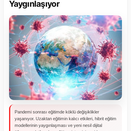
Yaygınlaşıyor
Toplum ve Yaşam
Sivil Toplum Kuruluşları
Kamu Kurumları ve Üst Kurullar
Resmi Reklamlar
Pandemi sonrası eğitimde köklü değişiklikler
yaşanıyor. Uzaktan eğitimin kalıcı etkileri, hibrit eğitim
modellerinin yaygınlaşması ve yeni nesil dijital