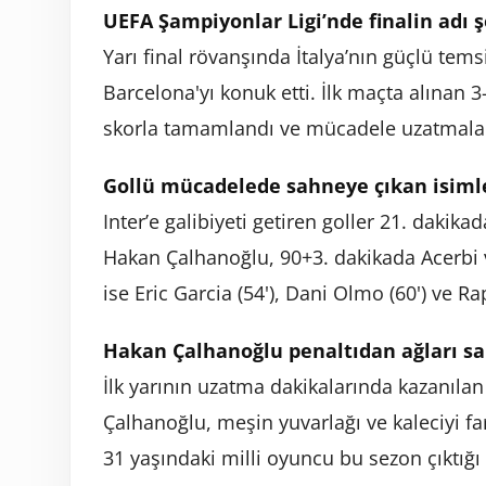
UEFA Şampiyonlar Ligi’nde finalin adı ş
Yarı final rövanşında İtalya’nın güçlü temsi
Barcelona'yı konuk etti. İlk maçta alınan 
skorla tamamlandı ve mücadele uzatmalar
Gollü mücadelede sahneye çıkan isiml
Inter’e galibiyeti getiren goller 21. dakik
Hakan Çalhanoğlu, 90+3. dakikada Acerbi v
ise Eric Garcia (54'), Dani Olmo (60') ve Ra
Hakan Çalhanoğlu penaltıdan ağları sa
İlk yarının uzatma dakikalarında kazanıla
Çalhanoğlu, meşin yuvarlağı ve kaleciyi far
31 yaşındaki milli oyuncu bu sezon çıktığı 