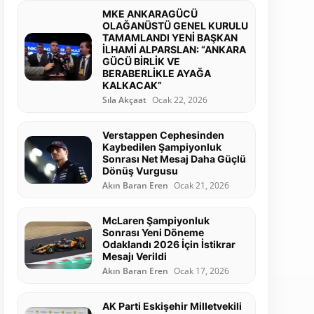
MKE ANKARAGÜCÜ
OLAĞANÜSTÜ GENEL KURULU
TAMAMLANDI YENİ BAŞKAN
İLHAMİ ALPARSLAN: “ANKARA
GÜCÜ BİRLİK VE
BERABERLİKLE AYAĞA
KALKACAK”
Sıla Akçaat
Ocak 22, 2026
Verstappen Cephesinden
Kaybedilen Şampiyonluk
Sonrası Net Mesaj Daha Güçlü
Dönüş Vurgusu
Akın Baran Eren
Ocak 21, 2026
McLaren Şampiyonluk
Sonrası Yeni Döneme
Odaklandı 2026 İçin İstikrar
Mesajı Verildi
Akın Baran Eren
Ocak 17, 2026
AK Parti Eskişehir Milletvekili