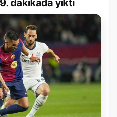
99. dakikada yıktı