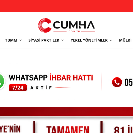
TBMM
SIYASI PARTILER
YEREL YÖNETIMLER
MÜLKI 