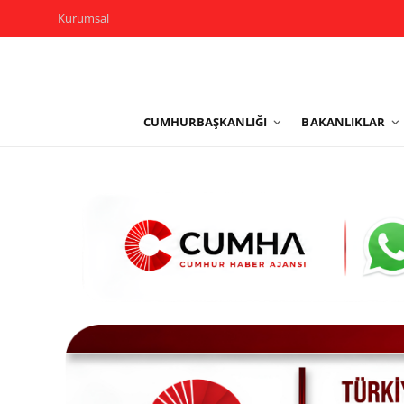
Kurumsal
Kurumsal
CUMHURBAŞKANLIĞI
BAKANLIKLAR
Cumhurbaşkanlığı
Bakanlıklar
TBMM
Siyasi Partiler
Yerel Yönetimler
Mülki İdare