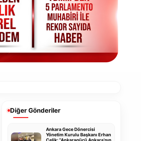
Diğer Gönderiler
Ankara Gece Dönercisi
Yönetim Kurulu Başkanı Erhan
Çelik: “Ankaragücü Ankara’nın