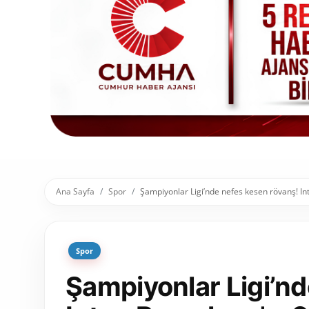
Toplum ve Yaşam
Sivil Toplum Kuruluşları
Kamu Kurumları ve Üst Kurullar
Resmi Reklamlar
Ana Sayfa
Spor
Şampiyonlar Ligi’nde nefes kesen rövanş! Int
Spor
Şampiyonlar Ligi’nd