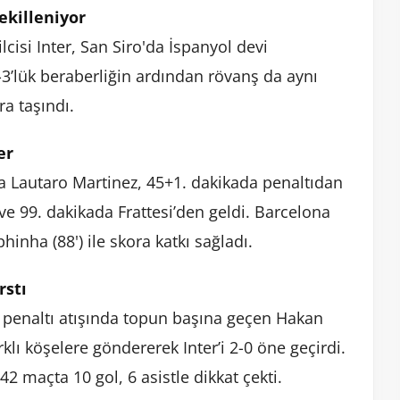
ekilleniyor
lcisi Inter, San Siro'da İspanyol devi
3-3’lük beraberliğin ardından rövanş da aynı
a taşındı.
er
ada Lautaro Martinez, 45+1. dakikada penaltıdan
e 99. dakikada Frattesi’den geldi. Barcelona
phinha (88') ile skora katkı sağladı.
rstı
n penaltı atışında topun başına geçen Hakan
klı köşelere göndererek Inter’i 2-0 öne geçirdi.
42 maçta 10 gol, 6 asistle dikkat çekti.