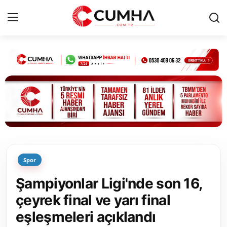
Kurumsal
Cumhurbaşkanlığı
Bakanlıklar
TBMM
Spor
Siyasi Partiler
Şampiyonlar Ligi'nde son 16,
Yerel Yönetimler
çeyrek final ve yarı final
eşleşmeleri açıklandı
Mülki İdare