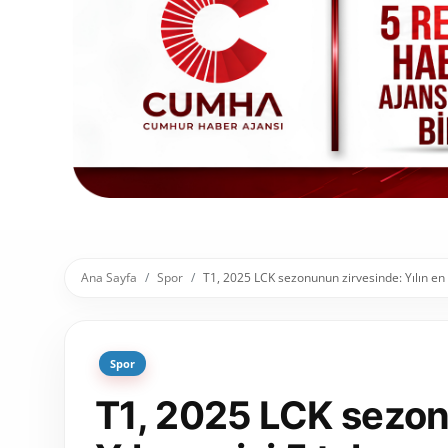
Toplum ve Yaşam
Sivil Toplum Kuruluşları
Kamu Kurumları ve Üst Kurullar
Resmi Reklamlar
Ana Sayfa
Spor
T1, 2025 LCK sezonunun zirvesinde: Yılın en i
Spor
T1, 2025 LCK sezon