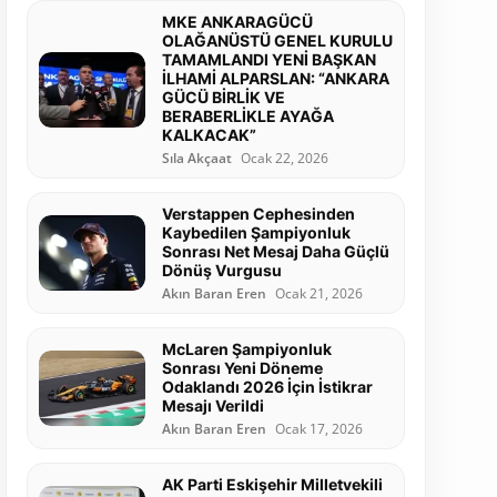
MKE ANKARAGÜCÜ
OLAĞANÜSTÜ GENEL KURULU
TAMAMLANDI YENİ BAŞKAN
İLHAMİ ALPARSLAN: “ANKARA
GÜCÜ BİRLİK VE
BERABERLİKLE AYAĞA
KALKACAK”
Sıla Akçaat
Ocak 22, 2026
Verstappen Cephesinden
Kaybedilen Şampiyonluk
Sonrası Net Mesaj Daha Güçlü
Dönüş Vurgusu
Akın Baran Eren
Ocak 21, 2026
McLaren Şampiyonluk
Sonrası Yeni Döneme
Odaklandı 2026 İçin İstikrar
Mesajı Verildi
Akın Baran Eren
Ocak 17, 2026
AK Parti Eskişehir Milletvekili