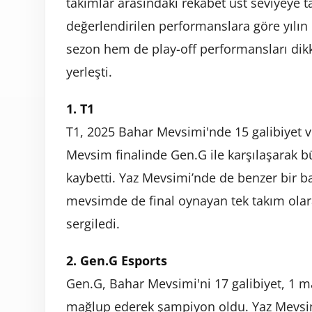
takımlar arasındaki rekabet üst seviyeye t
değerlendirilen performanslara göre yılın 
sezon hem de play-off performansları dikka
yerleşti.
1. T1
T1, 2025 Bahar Mevsimi'nde 15 galibiyet ve
Mevsim finalinde Gen.G ile karşılaşarak b
kaybetti. Yaz Mevsimi’nde de benzer bir baş
mevsimde de final oynayan tek takım olara
sergiledi.
2. Gen.G Esports
Gen.G, Bahar Mevsimi'ni 17 galibiyet, 1 ma
mağlup ederek şampiyon oldu. Yaz Mevsim