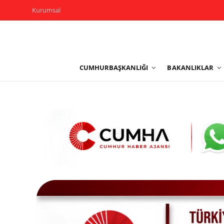
Kurumsal
Kurumsal
CUMHURBAŞKANLIĞI
BAKANLIKLAR
Cumhurbaşkanlığı
Bakanlıklar
TBMM
Siyasi Partiler
Yerel Yönetimler
Mülki İdare