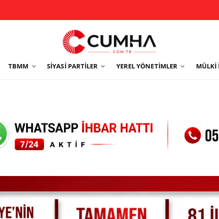
TBMM
SIYASI PARTILER
YEREL YÖNETIMLER
MÜLKI 