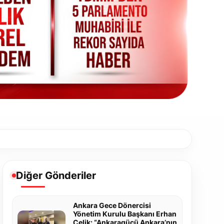
Diğer Gönderiler
Ankara Gece Dönercisi
Yönetim Kurulu Başkanı Erhan
Çelik: “Ankaragücü Ankara’nın