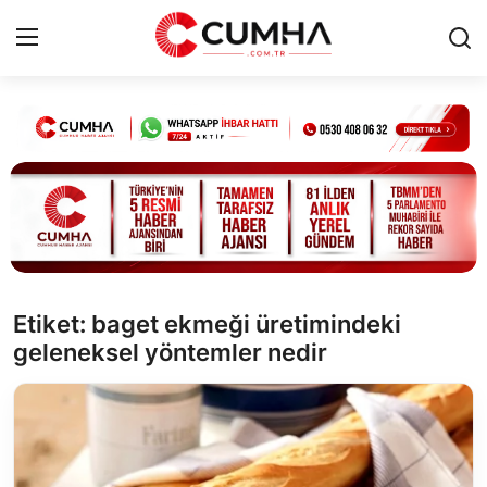
Kurumsal
Cumhurbaşkanlığı
Bakanlıklar
TBMM
Etiket: baget ekmeği üretimindeki
geleneksel yöntemler nedir
Siyasi Partiler
Yerel Yönetimler
Mülki İdare