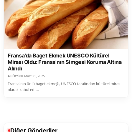
Toplum ve Yaşam
Sivil Toplum Kuruluşları
Kamu Kurumları ve Üst Kurullar
Resmi Reklamlar
Fransa’da Baget Ekmek UNESCO Kültürel
Mirası Oldu: Fransa'nın Simgesi Koruma Altına
Alındı
Ali Öztürk
Mart 21, 2025
Fransa'nın ünlü baget ekmeği, UNESCO tarafından kültürel miras
olarak kabul edil...
Diğer Gönderiler