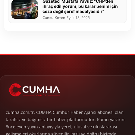
Gazeteci Mustafa Yavuz: "CHP’den
ihraç ediliyorum, bu karar benim için
ceza değil şeref madalyasıdır"
Cansu Kırten
Eylül 18, 2025
cumha.com.tr, CUMHA Cumhur Haber Ajansı abonesi olan
tarafsız ve bağımsız bir haber platformudur. Kamu yararını
önceleyen yayın anlayışıyla yerel, ulusal ve uluslararası
gelişmeleri okurlarına güvenilir, hızlı ve doğru biçimde