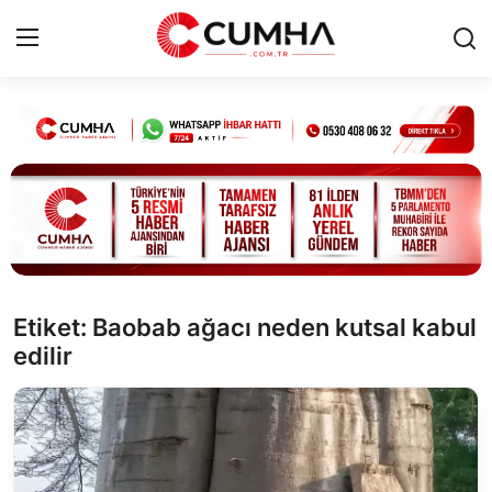
Kurumsal
Cumhurbaşkanlığı
Bakanlıklar
TBMM
Etiket: Baobab ağacı neden kutsal kabul
edilir
Siyasi Partiler
Yerel Yönetimler
Mülki İdare