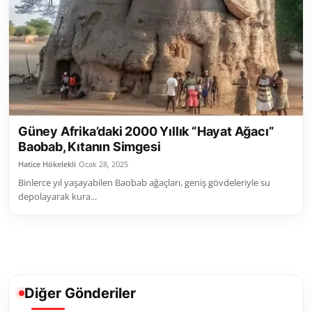
Toplum ve Yaşam
Sivil Toplum Kuruluşları
Kamu Kurumları ve Üst Kurullar
Resmi Reklamlar
Güney Afrika’daki 2000 Yıllık “Hayat Ağacı”
Baobab, Kıtanın Simgesi
Hatice Hökelekli
Ocak 28, 2025
Binlerce yıl yaşayabilen Baobab ağaçları, geniş gövdeleriyle su
depolayarak kura...
Diğer Gönderiler