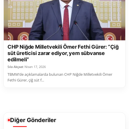
Toplum ve Yaşam
Sivil Toplum Kuruluşları
Kamu Kurumları ve Üst Kurullar
CHP Niğde Milletvekili Ömer Fethi Gürer: “Çiğ
Resmi Reklamlar
süt üreticisi zarar ediyor, yem sübvanse
edilmeli”
Sıla Akçaat
Nisan 17, 2026
TBMM’de açıklamalarda bulunan CHP Niğde Milletvekili Ömer
Fethi Gürer, çiğ süt f...
Diğer Gönderiler