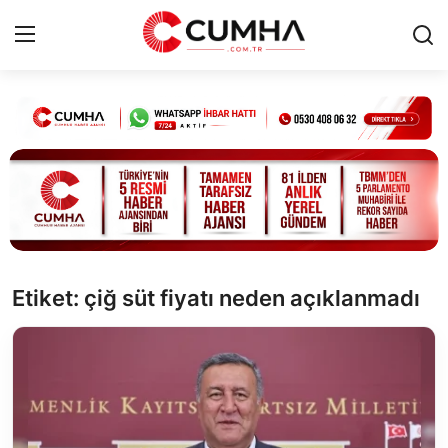
Kurumsal
Cumhurbaşkanlığı
Bakanlıklar
TBMM
Etiket: çiğ süt fiyatı neden açıklanmadı
Siyasi Partiler
Yerel Yönetimler
Mülki İdare