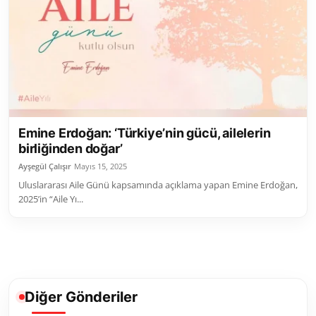
Toplum ve Yaşam
Sivil Toplum Kuruluşları
Kamu Kurumları ve Üst Kurullar
Resmi Reklamlar
Emine Erdoğan: ‘Türkiye’nin gücü, ailelerin
birliğinden doğar’
Ayşegül Çalışır
Mayıs 15, 2025
Uluslararası Aile Günü kapsamında açıklama yapan Emine Erdoğan,
2025’in “Aile Yı...
Diğer Gönderiler