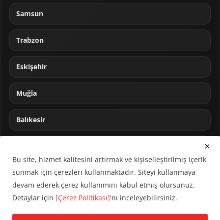
Samsun
Trabzon
Eskişehir
Muğla
Balıkesir
Sakarya
Bu site, hizmet kalitesini artırmak ve kişiselleştirilmiş içerik
sunmak için çerezleri kullanmaktadır. Siteyi kullanmaya
devam ederek çerez kullanımını kabul etmiş olursunuz.
Detaylar için
[Çerez Politikası]
'nı inceleyebilirsiniz.
© 2024 CUMHA (Cumhur Haber Ajansı) Tüm hakları saklıdır.