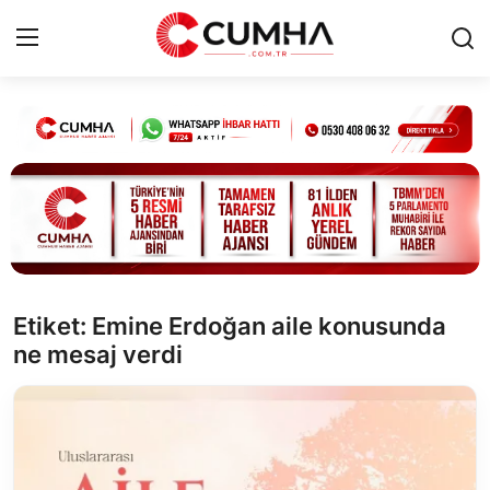
Kurumsal
Cumhurbaşkanlığı
Bakanlıklar
TBMM
Etiket: Emine Erdoğan aile konusunda
ne mesaj verdi
Siyasi Partiler
Yerel Yönetimler
Mülki İdare