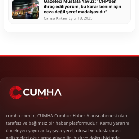
Gazeteci Mustafa Yavuz: "CHP’den
ihraç ediliyorum, bu karar benim için
ceza değil şeref madalyasıdır"
Cansu Kırten
Eylül 18, 2025
cumha.com.tr, CUMHA Cumhur Haber Ajansı abonesi olan
tarafsız ve bağımsız bir haber platformudur. Kamu yararını
önceleyen yayın anlayışıyla yerel, ulusal ve uluslararası
gelişmeleri okurlarına güvenilir, hızlı ve doğru biçimde