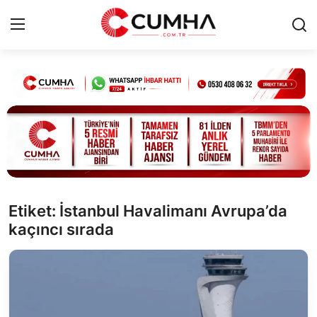
Kurumsal
Cumhurbaşkanlığı
Bakanlıklar
TBMM
Etiket: İstanbul Havalimanı Avrupa’da
kaçıncı sırada
Siyasi Partiler
Yerel Yönetimler
Mülki İdare