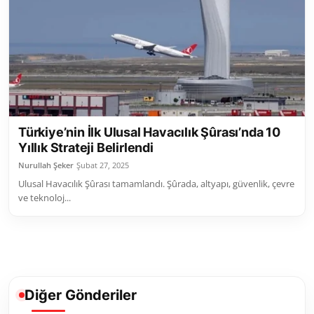
Toplum ve Yaşam
Sivil Toplum Kuruluşları
Kamu Kurumları ve Üst Kurullar
Resmi Reklamlar
Türkiye’nin İlk Ulusal Havacılık Şûrası’nda 10
Yıllık Strateji Belirlendi
Nurullah Şeker
Şubat 27, 2025
Ulusal Havacılık Şûrası tamamlandı. Şûrada, altyapı, güvenlik, çevre
ve teknoloj...
Diğer Gönderiler