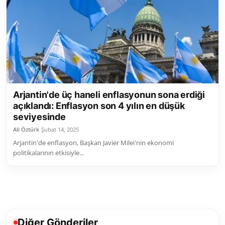
Toplum ve Yaşam
Sivil Toplum Kuruluşları
Kamu Kurumları ve Üst Kurullar
Resmi Reklamlar
Arjantin'de üç haneli enflasyonun sona erdiği
açıklandı: Enflasyon son 4 yılın en düşük
seviyesinde
Ali Öztürk
Şubat 14, 2025
Arjantin'de enflasyon, Başkan Javier Milei'nin ekonomi
politikalarının etkisiyle...
Diğer Gönderiler