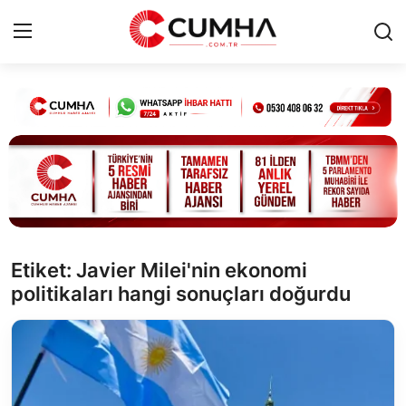
Kurumsal
Cumhurbaşkanlığı
Bakanlıklar
TBMM
Etiket: Javier Milei'nin ekonomi
politikaları hangi sonuçları doğurdu
Siyasi Partiler
Yerel Yönetimler
Mülki İdare