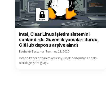
Intel, Clear Linux işletim sistemini
sonlandırdı: Güvenlik yamaları durdu,
GitHub deposu arşive alındı
Ebubekir Bastama
Temmuz 23, 2025
Intel’in kendi donanımları için yüksek performans odaklı
olarak geliştirdiği açı...