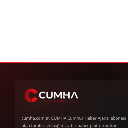
cumha.com.tr, CUMHA Cumhur Haber Ajansı abonesi
olan tarafsız ve bağımsız bir haber platformudur.