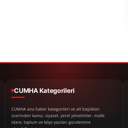
CUMHA Kategorileri
CUMHA ana haber kategorileri ve alt başlıkları
üzerinden kamu, siyaset, yerel yönetimler, mülki
idare, toplum ve köşe yazıları gündemine