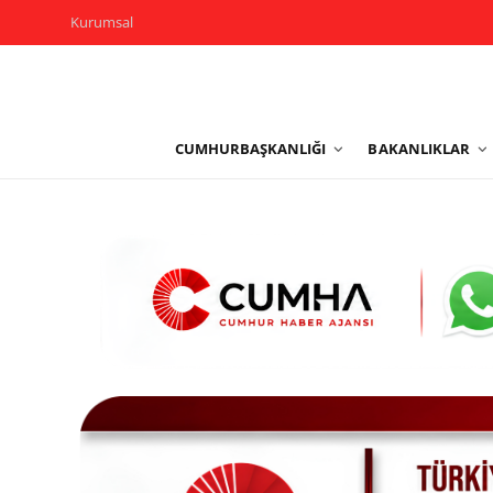
Kurumsal
Kurumsal
CUMHURBAŞKANLIĞI
BAKANLIKLAR
Cumhurbaşkanlığı
Bakanlıklar
TBMM
Siyasi Partiler
Yerel Yönetimler
Mülki İdare