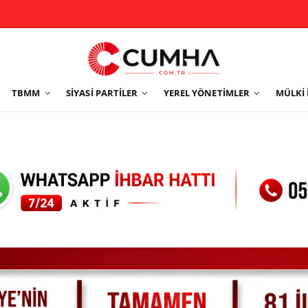
TBMM
SIYASI PARTILER
YEREL YÖNETIMLER
MÜLKI 