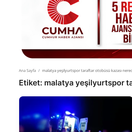
Toplum ve Yaşam
Sivil Toplum Kuruluşları
Kamu Kurumları ve Üst Kurullar
Resmi Reklamlar
Ana Sayfa
malatya yeşilyurtspor taraftar otobüsü kazası nere
Etiket: malatya yeşilyurtspor 