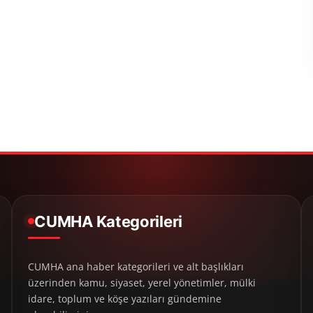
CUMHA Kategorileri
CUMHA ana haber kategorileri ve alt başlıkları
üzerinden kamu, siyaset, yerel yönetimler, mülki
idare, toplum ve köşe yazıları gündemine