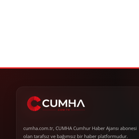
cumha.com.tr, CUMHA Cumhur Haber Ajansı abonesi
olan tarafsız ve bağımsız bir haber platformudur.