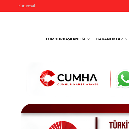
Kurumsal
Kurumsal
CUMHURBAŞKANLIĞI
BAKANLIKLAR
Cumhurbaşkanlığı
Bakanlıklar
TBMM
Siyasi Partiler
Yerel Yönetimler
Mülki İdare