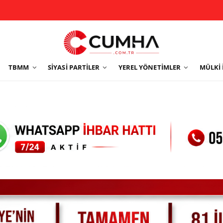
TBMM
SIYASI PARTILER
YEREL YÖNETIMLER
MÜLKI 