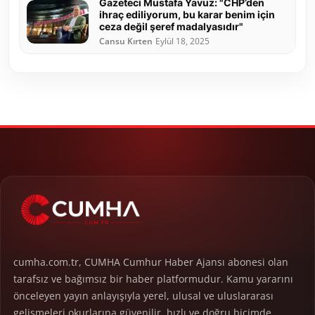
Gazeteci Mustafa Yavuz: "CHP’den
ihraç ediliyorum, bu karar benim için
ceza değil şeref madalyasıdır"
Cansu Kırten
Eylül 18, 2025
cumha.com.tr, CUMHA Cumhur Haber Ajansı abonesi olan
tarafsız ve bağımsız bir haber platformudur. Kamu yararını
önceleyen yayın anlayışıyla yerel, ulusal ve uluslararası
gelişmeleri okurlarına güvenilir, hızlı ve doğru biçimde