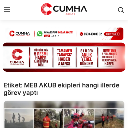
Kurumsal
Cumhurbaşkanlığı
Bakanlıklar
TBMM
Etiket: MEB AKUB ekipleri hangi illerde
görev yaptı
Siyasi Partiler
Yerel Yönetimler
Mülki İdare