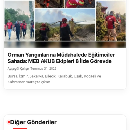
Toplum ve Yaşam
Sivil Toplum Kuruluşları
Kamu Kurumları ve Üst Kurullar
Resmi Reklamlar
Orman Yangınlarına Müdahalede Eğitimciler
Sahada: MEB AKUB Ekipleri 8 İlde Görevde
Ayşegül Çalışır
Temmuz 31, 2025
Bursa, İzmir, Sakarya, Bilecik, Karabük, Uşak, Kocaeli ve
Kahramanmaraş’ta çıkan...
Diğer Gönderiler