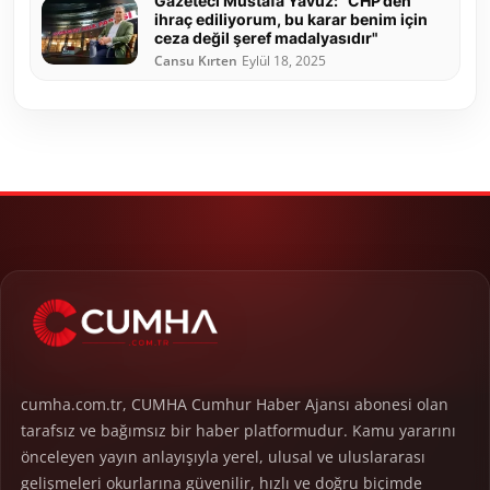
Gazeteci Mustafa Yavuz: "CHP’den
ihraç ediliyorum, bu karar benim için
ceza değil şeref madalyasıdır"
Cansu Kırten
Eylül 18, 2025
cumha.com.tr, CUMHA Cumhur Haber Ajansı abonesi olan
tarafsız ve bağımsız bir haber platformudur. Kamu yararını
önceleyen yayın anlayışıyla yerel, ulusal ve uluslararası
gelişmeleri okurlarına güvenilir, hızlı ve doğru biçimde