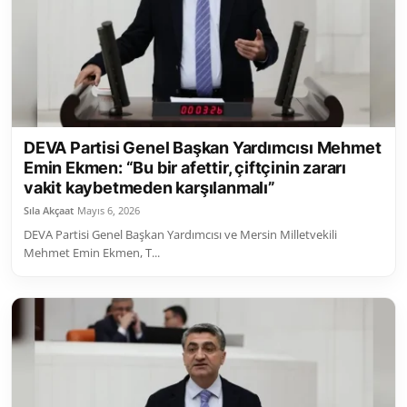
Toplum ve Yaşam
Sivil Toplum Kuruluşları
Kamu Kurumları ve Üst Kurullar
DEVA Partisi Genel Başkan Yardımcısı Mehmet
Resmi Reklamlar
Emin Ekmen: “Bu bir afettir, çiftçinin zararı
vakit kaybetmeden karşılanmalı”
Sıla Akçaat
Mayıs 6, 2026
DEVA Partisi Genel Başkan Yardımcısı ve Mersin Milletvekili
Mehmet Emin Ekmen, T...