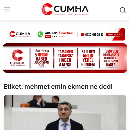
Kurumsal
Cumhurbaşkanlığı
Bakanlıklar
TBMM
Etiket: mehmet emin ekmen ne dedi
Siyasi Partiler
Yerel Yönetimler
Mülki İdare