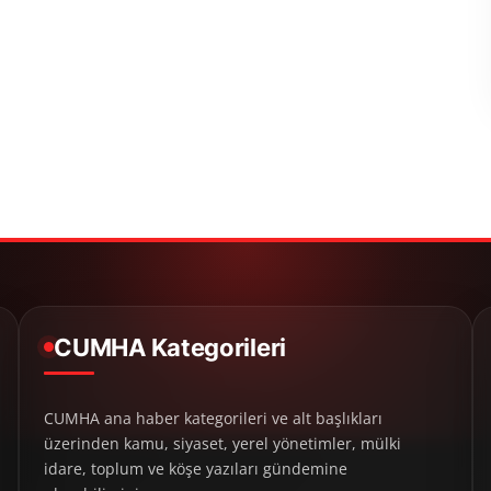
CUMHA Kategorileri
CUMHA ana haber kategorileri ve alt başlıkları
üzerinden kamu, siyaset, yerel yönetimler, mülki
idare, toplum ve köşe yazıları gündemine