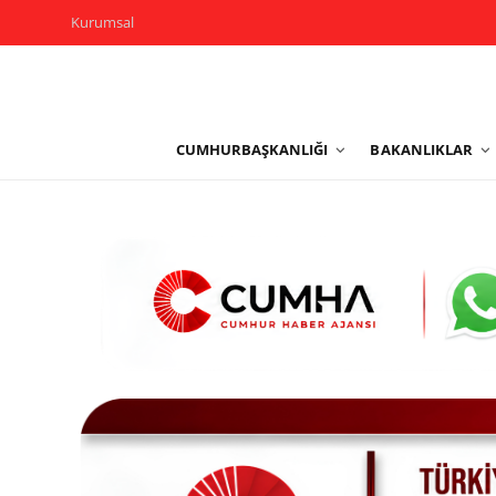
Kurumsal
Kurumsal
CUMHURBAŞKANLIĞI
BAKANLIKLAR
Cumhurbaşkanlığı
Bakanlıklar
TBMM
Siyasi Partiler
Yerel Yönetimler
Mülki İdare