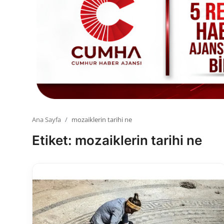
Toplum ve Yaşam
Sivil Toplum Kuruluşları
Kamu Kurumları ve Üst Kurullar
Resmi Reklamlar
Ana Sayfa
mozaiklerin tarihi ne
Etiket: mozaiklerin tarihi ne