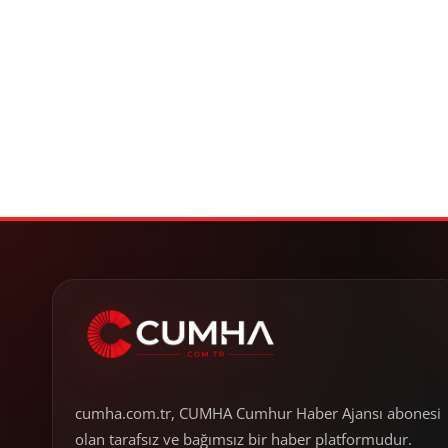
cumha.com.tr, CUMHA Cumhur Haber Ajansı abonesi
olan tarafsız ve bağımsız bir haber platformudur.