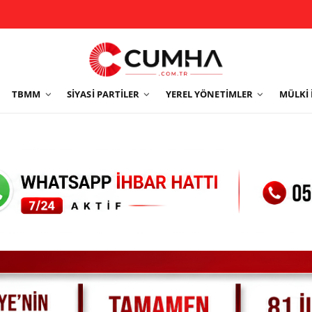
TBMM
SIYASI PARTILER
YEREL YÖNETIMLER
MÜLKI 