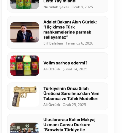
Liste Yayımlandı
Nurullah Şeker
Ocak 8, 2025
Adalet Bakanı Akın Gürlek:
“Hiç kimse Türk
mahkemelerine parmak
sallayamaz”
Elif Balaban
Temmuz 6, 2026
Volim sarhoş edermi?
Ali Öztürk
Şubat 14, 2025
Türkiye'nin Öncü Silah
Üreticisi Sarsılmaz'dan Yeni
Tabanca ve Tüfek Modelleri
Ali Öztürk
Ocak 25, 2025
Uluslararası Kalıcı Makyaj
Uzmanı Cansu Durkun:
“Browista Türkiye ile