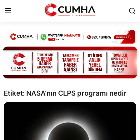
Kurumsal
Cumhurbaşkanlığı
Bakanlıklar
TBMM
Etiket: NASA’nın CLPS programı nedir
Siyasi Partiler
Yerel Yönetimler
Mülki İdare