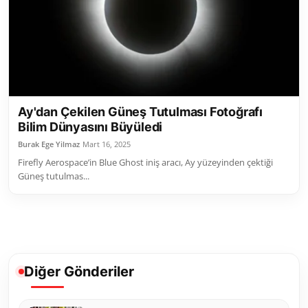
Toplum ve Yaşam
Sivil Toplum Kuruluşları
Kamu Kurumları ve Üst Kurullar
Ay'dan Çekilen Güneş Tutulması Fotoğrafı
Resmi Reklamlar
Bilim Dünyasını Büyüledi
Burak Ege Yilmaz
Mart 16, 2025
Firefly Aerospace’in Blue Ghost iniş aracı, Ay yüzeyinden çektiği
Güneş tutulmas...
Diğer Gönderiler