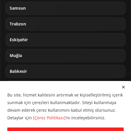
Samsun
Trabzon
Eskişehir
Muğla
Balıkesir
Sakarya
Bu site, hizmet kalitesini artırmak ve kişiselleştirilmiş içerik
sunmak için çerezleri kullanmaktadır. Siteyi kullanmaya
devam ederek çerez kullanımını kabul etmiş olursunuz.
Detaylar için
[Çerez Politikası]
'nı inceleyebilirsiniz.
© 2024 CUMHA (Cumhur Haber Ajansı) Tüm hakları saklıdır.