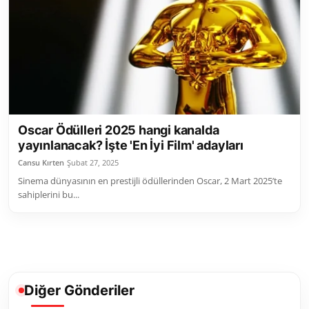
Toplum ve Yaşam
Sivil Toplum Kuruluşları
Kamu Kurumları ve Üst Kurullar
Resmi Reklamlar
Oscar Ödülleri 2025 hangi kanalda
yayınlanacak? İşte 'En İyi Film' adayları
Cansu Kırten
Şubat 27, 2025
Sinema dünyasının en prestijli ödüllerinden Oscar, 2 Mart 2025’te
sahiplerini bu...
Diğer Gönderiler