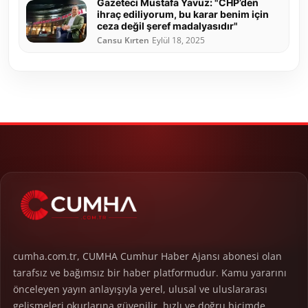
Gazeteci Mustafa Yavuz: "CHP’den
ihraç ediliyorum, bu karar benim için
ceza değil şeref madalyasıdır"
Cansu Kırten
Eylül 18, 2025
cumha.com.tr, CUMHA Cumhur Haber Ajansı abonesi olan
tarafsız ve bağımsız bir haber platformudur. Kamu yararını
önceleyen yayın anlayışıyla yerel, ulusal ve uluslararası
gelişmeleri okurlarına güvenilir, hızlı ve doğru biçimde