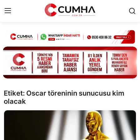
Kurumsal
Cumhurbaşkanlığı
Bakanlıklar
TBMM
Etiket: Oscar töreninin sunucusu kim
olacak
Siyasi Partiler
Yerel Yönetimler
Mülki İdare