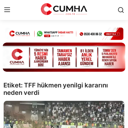
Kurumsal
Cumhurbaşkanlığı
Bakanlıklar
TBMM
Etiket: TFF hükmen yenilgi kararını
neden verdi
Siyasi Partiler
Yerel Yönetimler
Mülki İdare