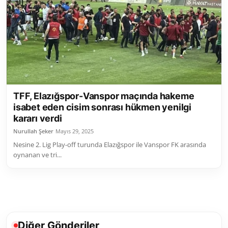
Toplum ve Yaşam
Sivil Toplum Kuruluşları
Kamu Kurumları ve Üst Kurullar
Resmi Reklamlar
TFF, Elazığspor-Vanspor maçında hakeme
isabet eden cisim sonrası hükmen yenilgi
kararı verdi
Nurullah Şeker
Mayıs 29, 2025
Nesine 2. Lig Play-off turunda Elazığspor ile Vanspor FK arasında
oynanan ve tri...
Diğer Gönderiler