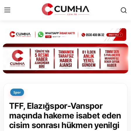
Kurumsal
Cumhurbaşkanlığı
Bakanlıklar
TBMM
Spor
Siyasi Partiler
TFF, Elazığspor-Vanspor
Yerel Yönetimler
maçında hakeme isabet eden
cisim sonrası hükmen yenilgi
Mülki İdare