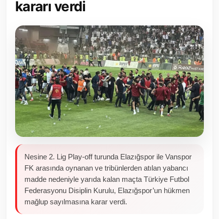
kararı verdi
Toplum ve Yaşam
Sivil Toplum Kuruluşları
Kamu Kurumları ve Üst Kurullar
Resmi Reklamlar
Nesine 2. Lig Play-off turunda Elazığspor ile Vanspor
FK arasında oynanan ve tribünlerden atılan yabancı
madde nedeniyle yarıda kalan maçta Türkiye Futbol
Federasyonu Disiplin Kurulu, Elazığspor’un hükmen
mağlup sayılmasına karar verdi.