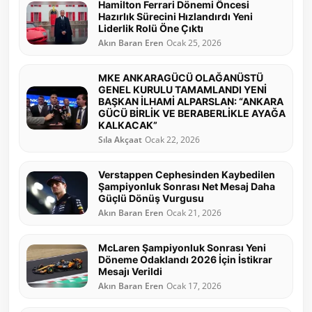
Hamilton Ferrari Dönemi Öncesi
Hazırlık Sürecini Hızlandırdı Yeni
Liderlik Rolü Öne Çıktı
Akın Baran Eren
Ocak 25, 2026
MKE ANKARAGÜCÜ OLAĞANÜSTÜ
GENEL KURULU TAMAMLANDI YENİ
BAŞKAN İLHAMİ ALPARSLAN: “ANKARA
GÜCÜ BİRLİK VE BERABERLİKLE AYAĞA
KALKACAK”
Sıla Akçaat
Ocak 22, 2026
Verstappen Cephesinden Kaybedilen
Şampiyonluk Sonrası Net Mesaj Daha
Güçlü Dönüş Vurgusu
Akın Baran Eren
Ocak 21, 2026
McLaren Şampiyonluk Sonrası Yeni
Döneme Odaklandı 2026 İçin İstikrar
Mesajı Verildi
Akın Baran Eren
Ocak 17, 2026