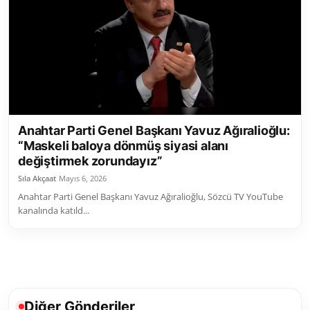
Toplum ve Yaşam
Sivil Toplum Kuruluşları
Kamu Kurumları ve Üst Kurullar
Resmi Reklamlar
Anahtar Parti Genel Başkanı Yavuz Ağıralioğlu:
“Maskeli baloya dönmüş siyasi alanı
değiştirmek zorundayız”
Sıla Akçaat
Mayıs 6, 2026
Anahtar Parti Genel Başkanı Yavuz Ağıralioğlu, Sözcü TV YouTube
kanalında katıld...
Diğer Gönderiler