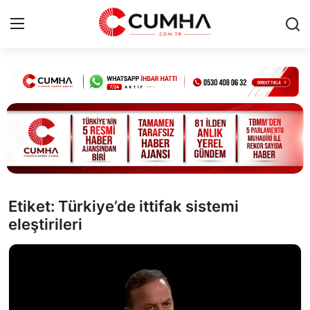
Kurumsal
Cumhurbaşkanlığı
Bakanlıklar
TBMM
Etiket: Türkiye’de ittifak sistemi
eleştirileri
Siyasi Partiler
Yerel Yönetimler
Mülki İdare