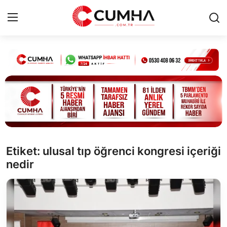
Kurumsal
Cumhurbaşkanlığı
Bakanlıklar
TBMM
Etiket: ulusal tıp öğrenci kongresi içeriği
nedir
Siyasi Partiler
Yerel Yönetimler
Mülki İdare