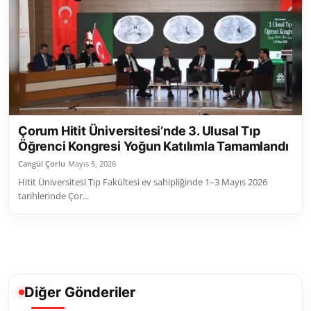
Toplum ve Yaşam
Sivil Toplum Kuruluşları
Kamu Kurumları ve Üst Kurullar
Resmi Reklamlar
Çorum Hitit Üniversitesi’nde 3. Ulusal Tıp
Öğrenci Kongresi Yoğun Katılımla Tamamlandı
Cangül Çorlu
Mayıs 5, 2026
Hitit Üniversitesi Tıp Fakültesi ev sahipliğinde 1–3 Mayıs 2026
tarihlerinde Çor...
Diğer Gönderiler