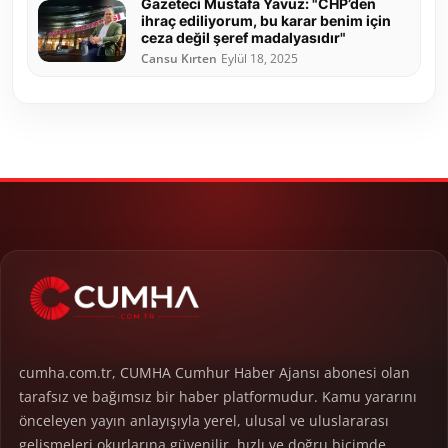
Gazeteci Mustafa Yavuz: "CHP’den
ihraç ediliyorum, bu karar benim için
ceza değil şeref madalyasıdır"
Cansu Kırten
Eylül 18, 2025
cumha.com.tr, CUMHA Cumhur Haber Ajansı abonesi olan
tarafsız ve bağımsız bir haber platformudur. Kamu yararını
önceleyen yayın anlayışıyla yerel, ulusal ve uluslararası
gelişmeleri okurlarına güvenilir, hızlı ve doğru biçimde