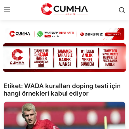
Kurumsal
Cumhurbaşkanlığı
Bakanlıklar
TBMM
Etiket: WADA kuralları doping testi için
hangi örnekleri kabul ediyor
Siyasi Partiler
Yerel Yönetimler
Mülki İdare