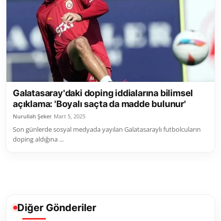
Toplum ve Yaşam
Sivil Toplum Kuruluşları
Kamu Kurumları ve Üst Kurullar
Resmi Reklamlar
Galatasaray'daki doping iddialarına bilimsel
açıklama: 'Boyalı saçta da madde bulunur'
Nurullah Şeker
Mart 5, 2025
Son günlerde sosyal medyada yayılan Galatasaraylı futbolcuların
doping aldığına ...
Diğer Gönderiler