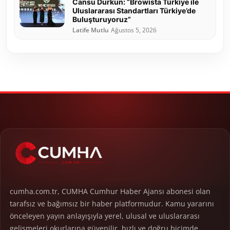
Cansu Durkun: “Browista Türkiye ile
Uluslararası Standartları Türkiye’de
Buluşturuyoruz”
Latife Mutlu
Ağustos 5, 2026
cumha.com.tr, CUMHA Cumhur Haber Ajansı abonesi olan
tarafsız ve bağımsız bir haber platformudur. Kamu yararını
önceleyen yayın anlayışıyla yerel, ulusal ve uluslararası
gelişmeleri okurlarına güvenilir, hızlı ve doğru biçimde