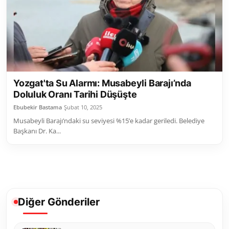
Toplum ve Yaşam
Sivil Toplum Kuruluşları
Kamu Kurumları ve Üst Kurullar
Yozgat'ta Su Alarmı: Musabeyli Barajı’nda
Resmi Reklamlar
Doluluk Oranı Tarihi Düşüşte
Ebubekir Bastama
Şubat 10, 2025
Musabeyli Barajı’ndaki su seviyesi %15’e kadar geriledi. Belediye
Başkanı Dr. Ka...
Diğer Gönderiler