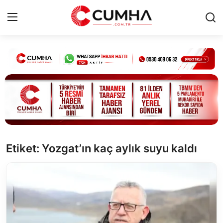
Kurumsal
Cumhurbaşkanlığı
Bakanlıklar
TBMM
Etiket: Yozgat’ın kaç aylık suyu kaldı
Siyasi Partiler
Yerel Yönetimler
Mülki İdare