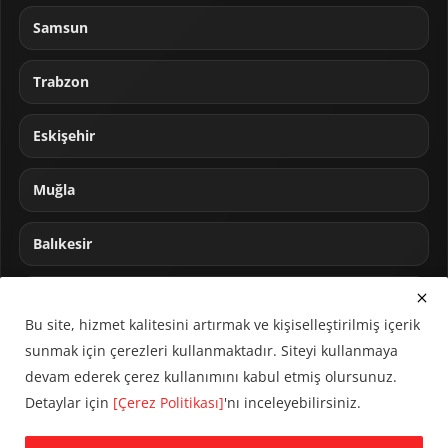
Samsun
Trabzon
Eskişehir
Muğla
Balıkesir
Sakarya
Bu site, hizmet kalitesini artırmak ve kişiselleştirilmiş içerik
sunmak için çerezleri kullanmaktadır. Siteyi kullanmaya
devam ederek çerez kullanımını kabul etmiş olursunuz.
Detaylar için
[Çerez Politikası]
'nı inceleyebilirsiniz.
© 2024 CUMHA (Cumhur Haber Ajansı) Tüm hakları saklıdır.