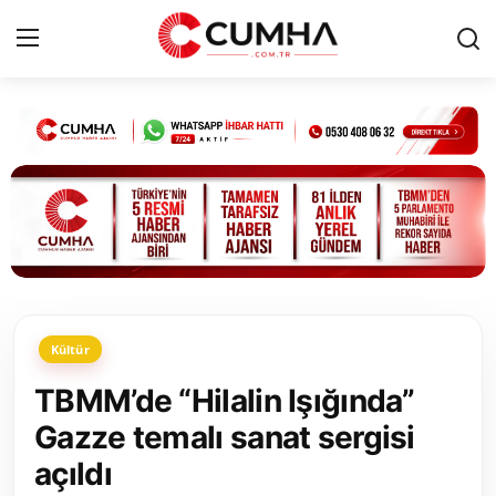
Kurumsal
Cumhurbaşkanlığı
Bakanlıklar
TBMM
Kültür
Siyasi Partiler
TBMM’de “Hilalin Işığında”
Yerel Yönetimler
Gazze temalı sanat sergisi
açıldı
Mülki İdare