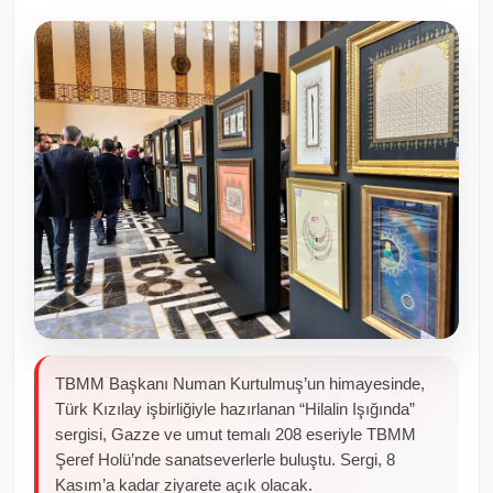
Toplum ve Yaşam
Sivil Toplum Kuruluşları
Kamu Kurumları ve Üst Kurullar
Resmi Reklamlar
TBMM Başkanı Numan Kurtulmuş’un himayesinde,
Türk Kızılay işbirliğiyle hazırlanan “Hilalin Işığında”
sergisi, Gazze ve umut temalı 208 eseriyle TBMM
Şeref Holü’nde sanatseverlerle buluştu. Sergi, 8
Kasım’a kadar ziyarete açık olacak.