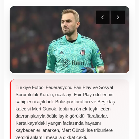
Toplum ve Yaşam
Sivil Toplum Kuruluşları
Kamu Kurumları ve Üst Kurullar
Resmi Reklamlar
Türkiye Futbol Federasyonu Fair Play ve Sosyal
Sorumluluk Kurulu, ocak ayı Fair Play ödüllerinin
sahiplerini açıkladı. Boluspor taraftarı ve Beşiktaş
kalecisi Mert Günok, topluma örnek teşkil eden
davranışlarıyla ödüle layık görüldü. Taraftarlar,
Kartalkaya’daki yangın faciasında hayatını
kaybedenleri anarken, Mert Günok ise tribünlere
verdiği anlamlı mesajla dikkat çekti.