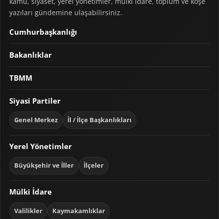
kamu, siyaset, yerel yönetimler, mülki idare, toplum ve köşe
yazıları gündemine ulaşabilirsiniz.
Cumhurbaşkanlığı
Bakanlıklar
TBMM
Siyasi Partiler
Genel Merkez
İl / İlçe Başkanlıkları
Yerel Yönetimler
Büyükşehir ve İller
İlçeler
Mülki İdare
Valilikler
Kaymakamlıklar