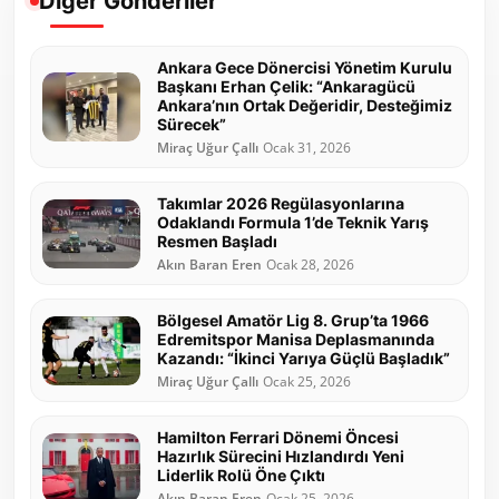
Diğer Gönderiler
Ankara Gece Dönercisi Yönetim Kurulu
Başkanı Erhan Çelik: “Ankaragücü
Ankara’nın Ortak Değeridir, Desteğimiz
Sürecek”
Miraç Uğur Çallı
Ocak 31, 2026
Takımlar 2026 Regülasyonlarına
Odaklandı Formula 1’de Teknik Yarış
Resmen Başladı
Akın Baran Eren
Ocak 28, 2026
Bölgesel Amatör Lig 8. Grup’ta 1966
Edremitspor Manisa Deplasmanında
Kazandı: “İkinci Yarıya Güçlü Başladık”
Miraç Uğur Çallı
Ocak 25, 2026
Hamilton Ferrari Dönemi Öncesi
Hazırlık Sürecini Hızlandırdı Yeni
Liderlik Rolü Öne Çıktı
Akın Baran Eren
Ocak 25, 2026