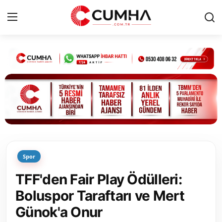
Kurumsal
Cumhurbaşkanlığı
Bakanlıklar
TBMM
Spor
Siyasi Partiler
TFF'den Fair Play Ödülleri:
Yerel Yönetimler
Boluspor Taraftarı ve Mert
Günok'a Onur
Mülki İdare