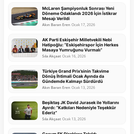
McLaren Şampiyonluk Sonrası Yeni
Döneme Odaklandı 2026 İçin İstikrar
Mesajı Verildi
Akın Baran Eren
Ocak 17, 2026
AK Parti Eskişehir Milletvekili Nebi
Hatipoğlu: “Eskişehirspor İçin Herkes
Masaya Yumruğunu Vurmalı”
Sıla Akçaat
Ocak 16, 2026
Türkiye Grand Prix’sinin Takvime
Dönüş İhtimali Ocak Ayında da
Gündemde Kalmayı Sürdürdü
Akın Baran Eren
Ocak 13, 2026
Beşiktaş JK David Jurasek ile Yollarını
Ayırdı: “Katkıları Nedeniyle Teşekkür
Ederiz”
Sıla Akçaat
Ocak 13, 2026
Çorum FK Direklere Takıldı