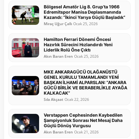
Bölgesel Amatör Lig 8. Grup’ta 1966
Edremitspor Manisa Deplasmanında
Kazandı: “İkinci Yarıya Güçlü Başladık”
Miraç Uğur Çallı
Ocak 25, 2026
Hamilton Ferrari Dönemi Öncesi
Hazırlık Sürecini Hızlandırdı Yeni
Liderlik Rolü Öne Çıktı
Akın Baran Eren
Ocak 25, 2026
MKE ANKARAGÜCÜ OLAĞANÜSTÜ
GENEL KURULU TAMAMLANDI YENİ
BAŞKAN İLHAMİ ALPARSLAN: “ANKARA
GÜCÜ BİRLİK VE BERABERLİKLE AYAĞA
KALKACAK”
Sıla Akçaat
Ocak 22, 2026
Verstappen Cephesinden Kaybedilen
Şampiyonluk Sonrası Net Mesaj Daha
Güçlü Dönüş Vurgusu
Akın Baran Eren
Ocak 21, 2026