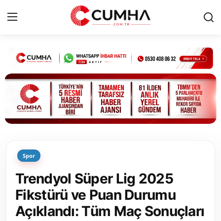
Kurumsal
Cumhurbaşkanlığı
Bakanlıklar
TBMM
Spor
Siyasi Partiler
Trendyol Süper Lig 2025
Yerel Yönetimler
Fikstürü ve Puan Durumu
Açıklandı: Tüm Maç Sonuçları
Mülki İdare