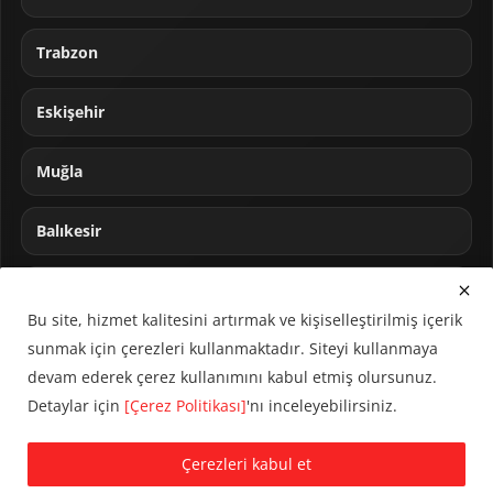
Trabzon
Eskişehir
Muğla
Balıkesir
Sakarya
Bu site, hizmet kalitesini artırmak ve kişiselleştirilmiş içerik
sunmak için çerezleri kullanmaktadır. Siteyi kullanmaya
devam ederek çerez kullanımını kabul etmiş olursunuz.
Detaylar için
[Çerez Politikası]
'nı inceleyebilirsiniz.
© 2024 CUMHA (Cumhur Haber Ajansı) Tüm hakları saklıdır.
Çerezleri kabul et
KVKK Aydınlatma Metni
Çerez Politikası