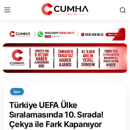
Kurumsal
Cumhurbaşkanlığı
Bakanlıklar
TBMM
Spor
Siyasi Partiler
Türkiye UEFA Ülke
Yerel Yönetimler
Sıralamasında 10. Sırada!
Çekya ile Fark Kapanıyor
Mülki İdare