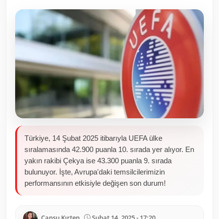
Toplum ve Yaşam
Sivil Toplum Kuruluşları
Kamu Kurumları ve Üst Kurullar
Resmi Reklamlar
Türkiye, 14 Şubat 2025 itibarıyla UEFA ülke
sıralamasında 42.900 puanla 10. sırada yer alıyor. En
yakın rakibi Çekya ise 43.300 puanla 9. sırada
bulunuyor. İşte, Avrupa'daki temsilcilerimizin
performansının etkisiyle değişen son durum!
Cansu Kırten
Şubat 14, 2025 - 17:20