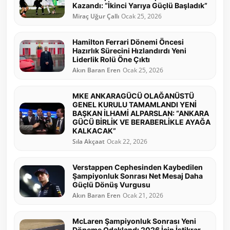
Kazandı: “İkinci Yarıya Güçlü Başladık”
Miraç Uğur Çallı
Ocak 25, 2026
Hamilton Ferrari Dönemi Öncesi
Hazırlık Sürecini Hızlandırdı Yeni
Liderlik Rolü Öne Çıktı
Akın Baran Eren
Ocak 25, 2026
MKE ANKARAGÜCÜ OLAĞANÜSTÜ
GENEL KURULU TAMAMLANDI YENİ
BAŞKAN İLHAMİ ALPARSLAN: “ANKARA
GÜCÜ BİRLİK VE BERABERLİKLE AYAĞA
KALKACAK”
Sıla Akçaat
Ocak 22, 2026
Verstappen Cephesinden Kaybedilen
Şampiyonluk Sonrası Net Mesaj Daha
Güçlü Dönüş Vurgusu
Akın Baran Eren
Ocak 21, 2026
McLaren Şampiyonluk Sonrası Yeni
Döneme Odaklandı 2026 İçin İstikrar