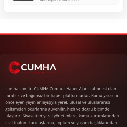
cumha.com.tr, CUMHA Cumhur Haber Ajansı abonesi olan
tarafsız ve bağımsız bir haber platformudur. Kamu yararını
önceleyen yayın anlayışıyla yerel, ulusal ve uluslararası
gelişmeleri okurlarına güvenilir, hızlı ve doğru biçimde
ulaştırır. Siyasetten yerel yönetimlere, kamu kurumlarından
sivil toplum kuruluşlarına, toplum ve yaşam başlıklarından