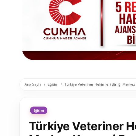
Toplum ve Yaşam
Sivil Toplum Kuruluşları
Kamu Kurumları ve Üst Kurullar
Resmi Reklamlar
Ana Sayfa
Eğitim
Türkiye Veteriner Hekimleri Birliği Merkez
Eğitim
Türkiye Veteriner He