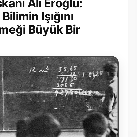
anı Ali Eroğlu:
ilimin Işığını
meği Büyük Bir