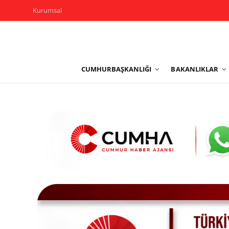
Kurumsal
Kurumsal
CUMHURBAŞKANLIĞI
BAKANLIKLAR
Cumhurbaşkanlığı
Bakanlıklar
TBMM
Siyasi Partiler
Yerel Yönetimler
Mülki İdare