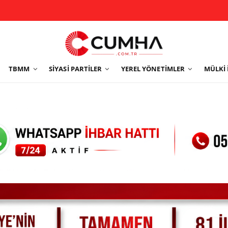
TBMM
SIYASI PARTILER
YEREL YÖNETIMLER
MÜLKI 