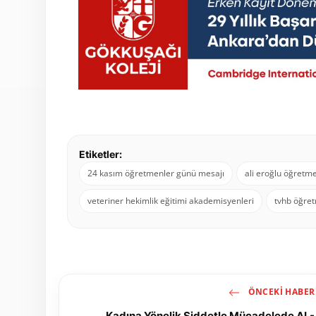
Etiketler:
24 kasım öğretmenler günü mesajı
ali eroğlu öğretm
veteriner hekimlik eğitimi akademisyenleri
tvhb öğre
ÖNCEKI HABER
Kadına Yönelik Şiddetle Mücadelede AL-