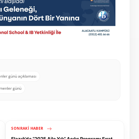
enler günü açıklaması
tmenler günü
SONRAKI HABER
Elazığ’da “2025 Aile Yılı” Açılış Programı Fırat