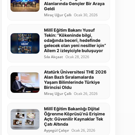
Alanlarında Gençler Bir Araya
Geldi
Miraç Uğur Çallı
Ocak 30, 2026
Millî Eğitim Bakanı Yusuf
Tekin: “Kökeninde bilgi,
odağında beceri, hedefinde
gelecek olan yeni nesiller için”
Ailem 2 izleyiciyle buluşuyor
Sıla Akçaat
Ocak 28, 2026
Atatürk Üniversitesi THE 2026
Alan Bazlı Sıralamalarda
Yaşam Bilimlerinde Türkiye
Birincisi Oldu
Miraç Uğur Çallı
Ocak 26, 2026
Millî Eğitim Bakanlığı Dijital
Öğrenme Köprüsü’nü Erişime
Açtı: Güvenilir Kaynaklar Tek
Çatı Altında
Ayşegül Çalışır
Ocak 26, 2026