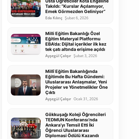
Usta Öğreticiler Kota Engeline
Takıldı: “Kurslar Açılamıyor,
Emek Görmezden Geliniyor”
Eda Kılınç
Şubat 6, 2026
Milli Eğitim Bakanlığı Özel
Eğitim Materyal Platformu
EBA’da: Dijital içerikler ilk kez
tek çatı altında erişime açıldı
Ayşegül Çalışır
Şubat 3, 2026
Millî Eğitim Bakanlığında
Eğitimde Bu Hafta Gündemi:
Uluslararası Anlaşmalar, Yeni
Projeler ve Yönetmelikler Öne
Çıktı
Ayşegül Çalışır
Ocak 31, 2026
Gökkuşağı Koleji Öğrencileri
TEDMUN Konferansı’nda
Ankara’yı Temsil Etti İki
Öğrenci Uluslararası
Diplomasi Ödülü Kazandı