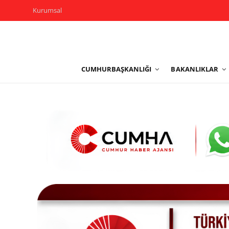
Kurumsal
Kurumsal
CUMHURBAŞKANLIĞI
BAKANLIKLAR
Cumhurbaşkanlığı
Bakanlıklar
TBMM
Siyasi Partiler
Yerel Yönetimler
Mülki İdare