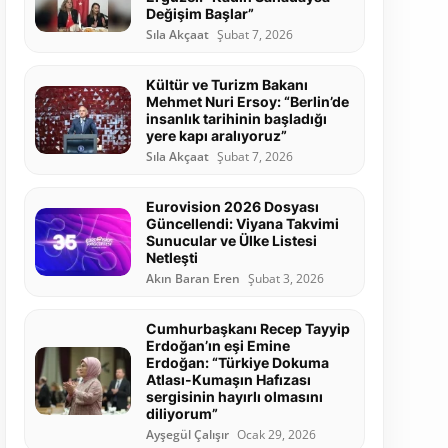
Değişim Başlar”
Sıla Akçaat
Şubat 7, 2026
Kültür ve Turizm Bakanı
Mehmet Nuri Ersoy: “Berlin’de
insanlık tarihinin başladığı
yere kapı aralıyoruz”
Sıla Akçaat
Şubat 7, 2026
Eurovision 2026 Dosyası
Güncellendi: Viyana Takvimi
Sunucular ve Ülke Listesi
Netleşti
Akın Baran Eren
Şubat 3, 2026
Cumhurbaşkanı Recep Tayyip
Erdoğan’ın eşi Emine
Erdoğan: “Türkiye Dokuma
Atlası-Kumaşın Hafızası
sergisinin hayırlı olmasını
diliyorum”
Ayşegül Çalışır
Ocak 29, 2026