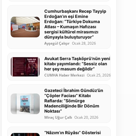
Cumhurbaşkanı Recep Tayyip
Erdoğan’ın eşi Emine
Erdoğan: “Türkiye Dokuma
Atlası – Kumaşın Hafızası
sergisi kültürel mirasımızı
dünyayla buluşturuyor”
Ayşegül Çalışır
Ocak 28, 2026
Avukat Serra Taşköprü’nün yeni
kitabı yayımlandı: “Sessiz olan
her şey masum değildir”
CUMHA Haber Merkezi
Ocak 25, 2026
Gazeteci İbrahim Gündüz’ün
“Çöpler Faciası” Kitabı
Raflarda: “Sömürge
Madenciliğinde Bir Dönüm
Noktası”
Miraç Uğur Çallı
Ocak 20, 2026
“Nâzım’ın Rüyâsı” Gösterisi