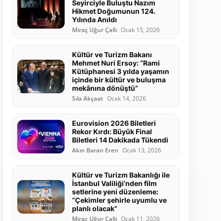
Seyirciyle Buluştu Nazım
Hikmet Doğumunun 124.
Yılında Anıldı
Miraç Uğur Çallı
Ocak 15, 2026
Kültür ve Turizm Bakanı
Mehmet Nuri Ersoy: “Rami
Kütüphanesi 3 yılda yaşamın
içinde bir kültür ve buluşma
mekânına dönüştü”
Sıla Akçaat
Ocak 14, 2026
Eurovision 2026 Biletleri
Rekor Kırdı: Büyük Final
Biletleri 14 Dakikada Tükendi
Akın Baran Eren
Ocak 13, 2026
Kültür ve Turizm Bakanlığı ile
İstanbul Valiliği’nden film
setlerine yeni düzenleme:
“Çekimler şehirle uyumlu ve
planlı olacak”
Miraç Uğur Çallı
Ocak 11, 2026