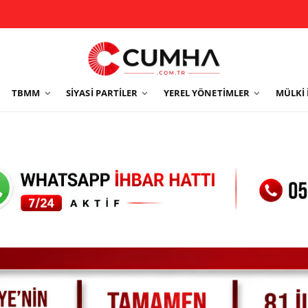
TBMM
SIYASI PARTILER
YEREL YÖNETIMLER
MÜLKI 