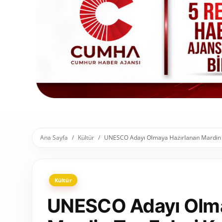
Toplum ve Yaşam
Sivil Toplum Kuruluşları
Kamu Kurumları ve Üst Kurullar
Resmi Reklamlar
Ana Sayfa
Kültür
UNESCO Adayı Olmaya Hazırlanan Mardin Ta
Kültür
UNESCO Adayı Olma