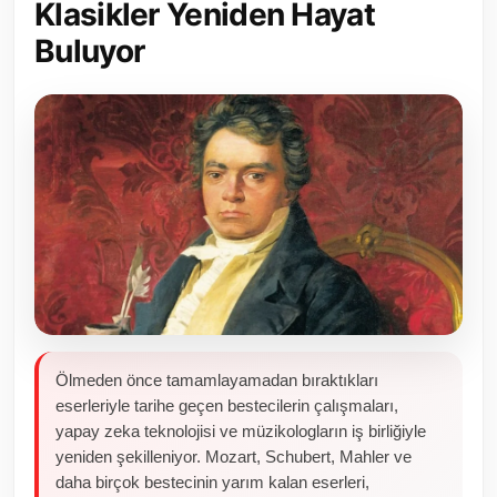
Klasikler Yeniden Hayat
Toplum ve Yaşam
Buluyor
Sivil Toplum Kuruluşları
Kamu Kurumları ve Üst Kurullar
Resmi Reklamlar
Ölmeden önce tamamlayamadan bıraktıkları
eserleriyle tarihe geçen bestecilerin çalışmaları,
yapay zeka teknolojisi ve müzikologların iş birliğiyle
yeniden şekilleniyor. Mozart, Schubert, Mahler ve
daha birçok bestecinin yarım kalan eserleri,