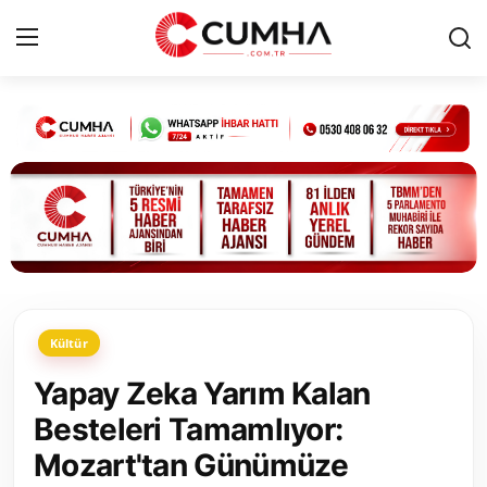
Kurumsal
Cumhurbaşkanlığı
Bakanlıklar
TBMM
Kültür
Siyasi Partiler
Yapay Zeka Yarım Kalan
Yerel Yönetimler
Besteleri Tamamlıyor:
Mozart'tan Günümüze
Mülki İdare