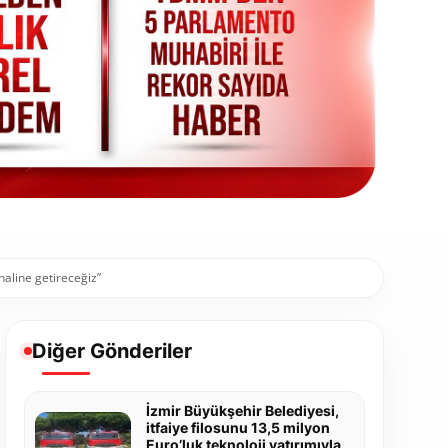
 haline getireceğiz”
Diğer Gönderiler
İzmir Büyükşehir Belediyesi,
itfaiye filosunu 13,5 milyon
Euro’luk teknoloji yatırımıyla