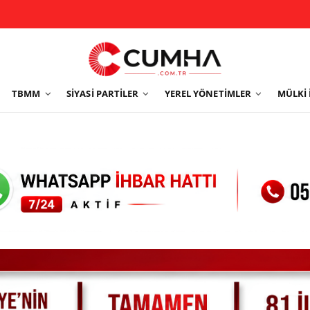
TBMM
SIYASI PARTILER
YEREL YÖNETIMLER
MÜLKI 