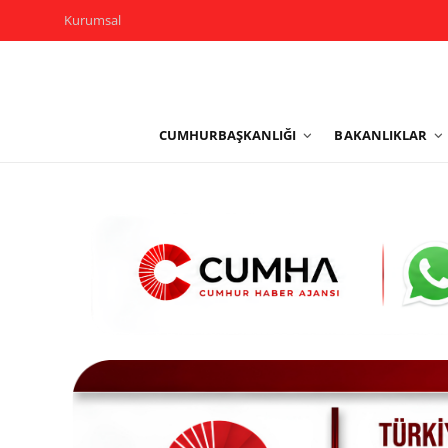
Kurumsal
Kurumsal
CUMHURBAŞKANLIĞI
BAKANLIKLAR
Cumhurbaşkanlığı
Bakanlıklar
TBMM
Siyasi Partiler
Yerel Yönetimler
Mülki İdare