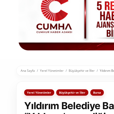
Toplum ve Yaşam
Sivil Toplum Kuruluşları
Kamu Kurumları ve Üst Kurullar
Resmi Reklamlar
Ana Sayfa
Yerel Yönetimler
Büyükşehir ve İller
Yıldırım B
Yerel Yönetimler
Büyükşehir ve İller
Bursa
Yıldırım Belediye B