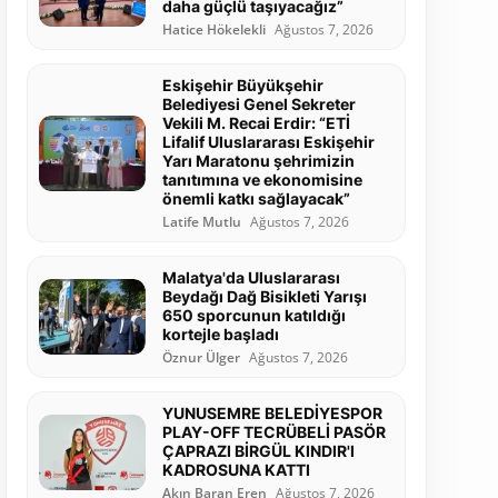
daha güçlü taşıyacağız”
Hatice Hökelekli
Ağustos 7, 2026
Eskişehir Büyükşehir
Belediyesi Genel Sekreter
Vekili M. Recai Erdir: “ETİ
Lifalif Uluslararası Eskişehir
Yarı Maratonu şehrimizin
tanıtımına ve ekonomisine
önemli katkı sağlayacak”
Latife Mutlu
Ağustos 7, 2026
Malatya'da Uluslararası
Beydağı Dağ Bisikleti Yarışı
650 sporcunun katıldığı
kortejle başladı
Öznur Ülger
Ağustos 7, 2026
YUNUSEMRE BELEDİYESPOR
PLAY-OFF TECRÜBELİ PASÖR
ÇAPRAZI BİRGÜL KINDIR'I
KADROSUNA KATTI
Akın Baran Eren
Ağustos 7, 2026